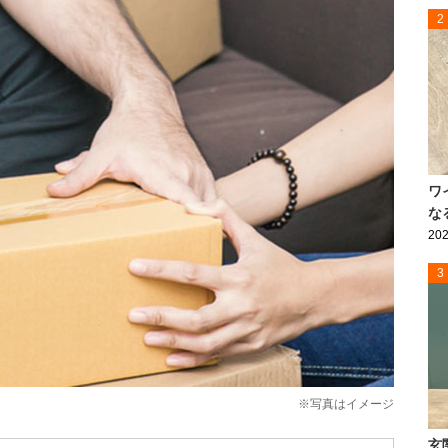
2
ワ
な
202
3
※写真はイメージ
玄