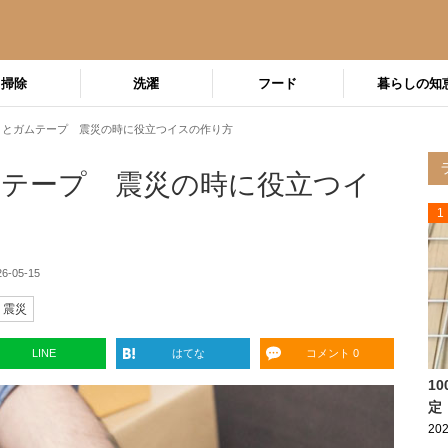
掃除
洗濯
フード
暮らしの知
ミとガムテープ 震災の時に役立つイスの作り方
テープ 震災の時に役立つイ
1
26-05-15
震災
LINE
はてな
コメント 0
1
定
202