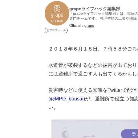
grapeライフハック編集部
『grapeライフハック編集部』は、毎
専門チームです。 整理整頓の工夫や掃
紹介しています。 記事制作には、整理
Official：
grape
れ、再現性と信頼性を重視。 意外なアイ
プロフィール
らすぐ役立つライフハックを厳選してお
２０１８年６月１８日、７時５８分ごろ
水道管が破裂するなどの被害が出ており
には避難所で過ごす人も出てくるかもし
災害時などに使える知識をTwitterで
(
@MPD_bousai
)が、避難所で役立つ知
い。