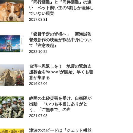
『同行避難』と『同伴避難』の違
い ペット飼い主の6割しか理解し
ていない現実
2017.03.31
「鑑賞予定の皆様へ」 新海誠監
督最新作の映画が作品中身につい
て『注意喚起』
2022.10.22
台湾へ恩返しを！ 地震の緊急支
援募金をYahoo!が開始、早くも善
意が集まる
2016.02.06
静岡の土砂災害を受け、自衛隊が
出動 「いつも本当にありがと
う」「ご無事で」の声
2021.07.03
津波のスピードは『ジェット機並