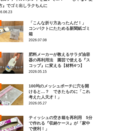
方』でゴミ出しラクちんに
6.06.23
「こんな折り方あったんだ！」
コンパクトにたためる新聞紙ゴミ
箱
2026.07.08
肥料メーカーが教えるサラダ油容
器の再利用法 園芸で使える『ス
コップ』に変える【材料4つ】
2026.05.15
100均のメッシュポーチに穴を開
けると…？ できたものに「これ
考えた人天才！」
2026.05.27
ティッシュの空き箱を再利用 5分
で作れる『収納ケース』が「家中
で便利！」