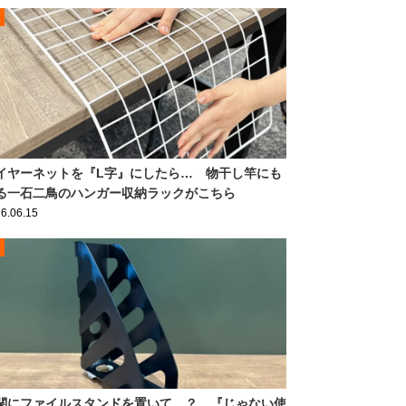
イヤーネットを『L字』にしたら… 物干し竿にも
る一石二鳥のハンガー収納ラックがこちら
6.06.15
関にファイルスタンドを置いて…？ 『じゃない使