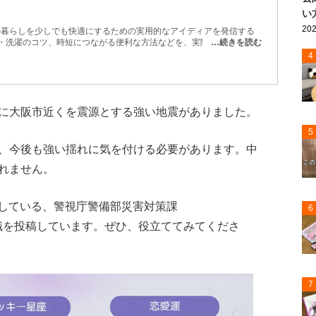
い
202
日の暮らしを少しでも快適にするための実用的なアイディアを発信する
除・洗濯のコツ、時短につながる便利な方法などを、実際に試しながら
…続きを読む
収納や生活分野、法律などに精通した専門家による監修も一部で取り入
4
テムを使った掃除術や、100円ショップグッズの活用法など、今日か
届けします。
に大阪市近くを震源とする強い地震がありました。
5
、今後も強い揺れに気を付ける必要があります。中
れません。
配信している、警視庁警備部災害対策課
6
識を投稿しています。ぜひ、役立ててみてくださ
7