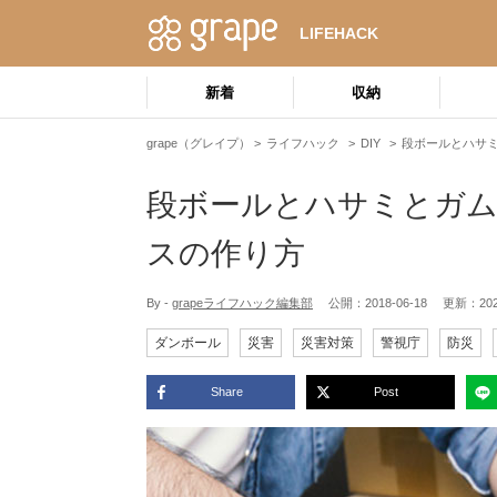
LIFEHACK
新着
収納
grape（グレイプ）
ライフハック
DIY
段ボールとハサ
段ボールとハサミとガム
スの作り方
By -
grapeライフハック編集部
公開：
2018-06-18
更新：
20
ダンボール
災害
災害対策
警視庁
防災
Share
Post