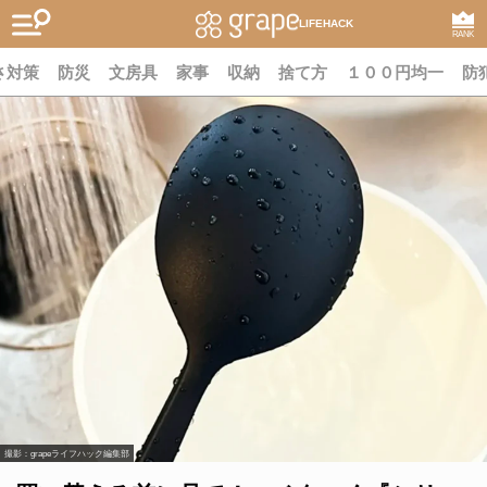
LIFEHACK
RANK
さ対策
防災
文房具
家事
収納
捨て方
１００円均一
防
撮影：grapeライフハック編集部