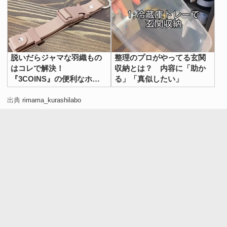
脱いだらジャマな羽織もの
整理のプロがやってる玄関
ヤクルトの容器にこんな活用法があったなんて、驚きです
はコレで解決！
収納とは？ 内容に「助か
よね。飲み終わった後は捨てていた人も、思わずやってみ
『3COINS』の便利なホル
る」「真似したい」
たいと思ったのではないでしょうか。
ダーで夏の外出を快適に
出典
rimama_kurashilabo
ヤクルトを飲んだ時は、ぜひ試してみてください。
[文・構成／grape編集部]