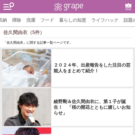
RANK
収納
掃除
洗濯
フード
暮らしの知恵
ライフハック
話題
佐久間由衣（5件）
「佐久間由衣」に関する記事一覧ページです。
２０２４年、出産報告をした注目の芸
能人をまとめて紹介！
綾野剛＆佐久間由衣に、第１子が誕
生！ 「桜の開花とともに嬉しいお知
らせ」