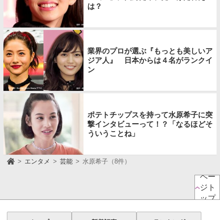
は？
業界のプロが選ぶ『もっとも美しいア
ジア人』 日本からは４名がランクイ
ン
ポテトチップスを持って水原希子に突
撃インタビューって！？「なるほどそ
ういうことね」
エンタメ
芸能
水原希子（8件）
ペー
ジト
ップ