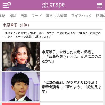
RANK
収納
掃除
洗濯
フード
暮らしの知恵
ライフハック
話題
水原希子（8件）
「水原希子」に関する記事の一覧ページです。モデルで女優の「水原希子」に関する
エンタメニュースや話題をお届けします。
水原希子、全焼した自宅に帰宅し
「『言葉を失う』とは、まさにこのこ
とかな」
『伝説の番組』が５年ぶりに復活！
豪華出演者に「夢のよう」「絶対見ま
す」