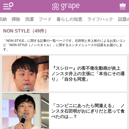
RANK
収納
掃除
洗濯
フード
暮らしの知恵
ライフハック
話題
NON STYLE（49件）
「NON STYLE」に関する記事の一覧ページです。石田明と井上裕介によるお笑いコン
ビ「NON STYLE（ノンスタイル）」に関するエンタメニュースや話題をお届けしま
す。
『スシロー』の客不衛生動画が炎上
ノンスタ井上の主張に「本当にその通
り」「自分も同意」
「コンビニにあったら間違える」 ノ
ンスタ石田明がおにぎりだと思って食
べたのは…？