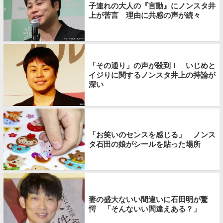
子連れの大人の『言動』にノンスタ井
上が苦言 理由に共感の声が続々
「その通り」の声が殺到！ いじめと
イジりに関するノンスタ井上の持論が
深い
「お笑いのセンスを感じる」 ノンス
タ石田の娘がシールを貼った場所
妻の盛大ないい間違いに石田明が驚
愕 「そんないい間違えある？」