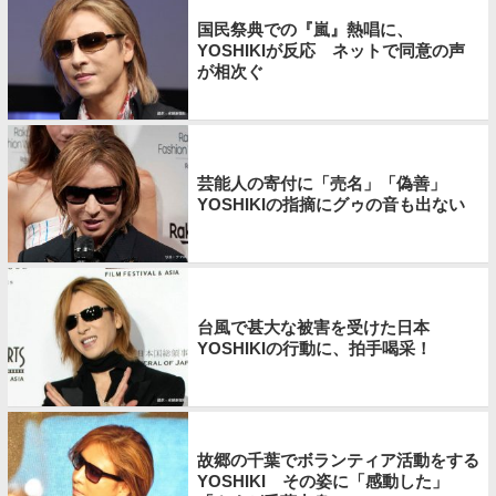
国民祭典での『嵐』熱唱に、
YOSHIKIが反応 ネットで同意の声
が相次ぐ
芸能人の寄付に「売名」「偽善」
YOSHIKIの指摘にグゥの音も出ない
台風で甚大な被害を受けた日本
YOSHIKIの行動に、拍手喝采！
故郷の千葉でボランティア活動をする
YOSHIKI その姿に「感動した」