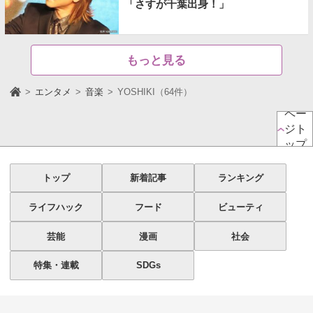
「さすが千葉出身！」
もっと見る
エンタメ
音楽
YOSHIKI（64件）
ペー
ジト
ップ
トップ
新着記事
ランキング
ライフハック
フード
ビューティ
芸能
漫画
社会
特集・連載
SDGs