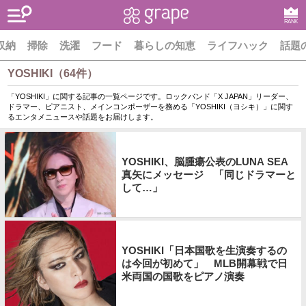
RANK
収納
掃除
洗濯
フード
暮らしの知恵
ライフハック
話題
YOSHIKI（64件）
「YOSHIKI」に関する記事の一覧ページです。ロックバンド「X JAPAN」リーダー、
ドラマー、ピアニスト、メインコンポーザーを務める「YOSHIKI（ヨシキ）」に関す
るエンタメニュースや話題をお届けします。
YOSHIKI、脳腫瘍公表のLUNA SEA
真矢にメッセージ 「同じドラマーと
して…」
YOSHIKI「日本国歌を生演奏するの
は今回が初めて」 MLB開幕戦で日
米両国の国歌をピアノ演奏