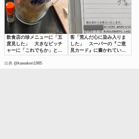
飲食店の珍メニューに「五
客「荒んだ心に染み入りま
度見した」 大きなピッチ
した」 スーパーの『ご意
ャーに「これでもか」と詰
見カード』に書かれていた
まっていたのは？
のが？
出典
@kawaken1985