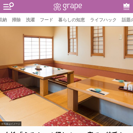
RANK
収納
掃除
洗濯
フード
暮らしの知恵
ライフハック
話題
※写真はイメージ