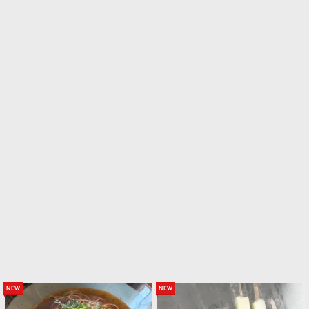
new
new