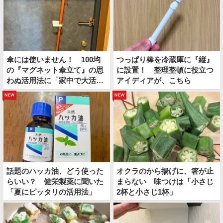
傘には使いません！ 100均
つっぱり棒を冷蔵庫に『縦』
の『マグネット傘立て』の思
に設置！ 整理整頓に役立つ
わぬ活用法に「家中で大活
アイディアが、こちら
躍！」
new
new
話題のハッカ油、どう使った
オクラのから揚げに、箸が止
らいい？ 健栄製薬に聞いた
まらない 味つけは「小さじ
「夏にピッタリの活用法」
2杯と小さじ1杯」