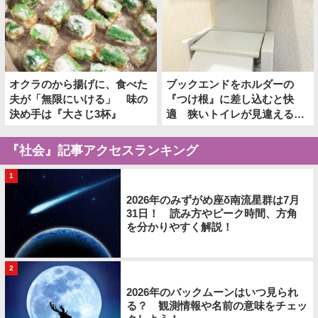
オクラのから揚げに、食べた
ブックエンドをホルダーの
夫が「無限にいける」 味の
『つけ根』に差し込むと快
決め手は『大さじ3杯』
適 狭いトイレが見違える裏
技とは
『社会』記事アクセスランキング
1
2026年のみずがめ座δ南流星群は7月
31日！ 読み方やピーク時間、方角
を分かりやすく解説！
2
2026年のバックムーンはいつ見られ
る？ 観測情報や名前の意味をチェッ