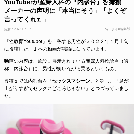
YouTuberが産婦人科の『内診台』を揶揄
メーカーの声明に「本当にそう」「よくぞ
言ってくれた」
By - grape編集部
更新：
2023-02-17
『性教育Youtuber』を自称する男性が２０２３年１月上旬
に投稿した、１本の動画が議論になっています。
動画の内容は、施設に展示されている産婦人科検診台（通
称：内診台）に、男性が笑いながら乗るというもの。
投稿文では内診台を『
セックスマシーン
』と称し、「足が
上がりすぎてセックスどころじゃない」とつづっていまし
た。