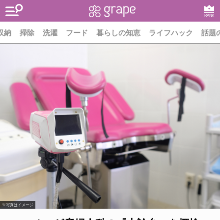
RANK
収納
掃除
洗濯
フード
暮らしの知恵
ライフハック
話題
※写真はイメージ