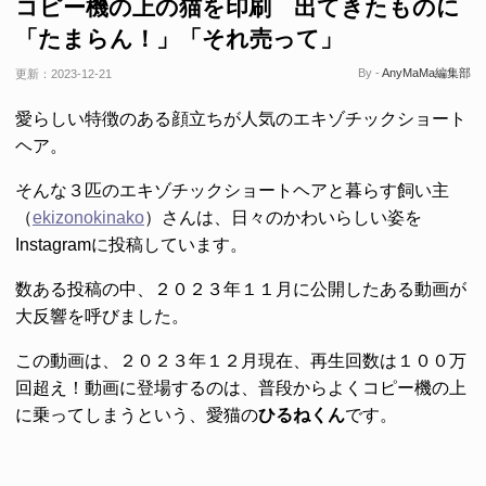
コピー機の上の猫を印刷 出てきたものに
「たまらん！」「それ売って」
By -
AnyMaMa編集部
更新：
2023-12-21
愛らしい特徴のある顔立ちが人気のエキゾチックショート
ヘア。
そんな３匹のエキゾチックショートヘアと暮らす飼い主
（
ekizonokinako
）さんは、日々のかわいらしい姿を
Instagramに投稿しています。
数ある投稿の中、２０２３年１１月に公開したある動画が
大反響を呼びました。
この動画は、２０２３年１２月現在、再生回数は１００万
回超え！動画に登場するのは、普段からよくコピー機の上
に乗ってしまうという、愛猫の
ひるねくん
です。