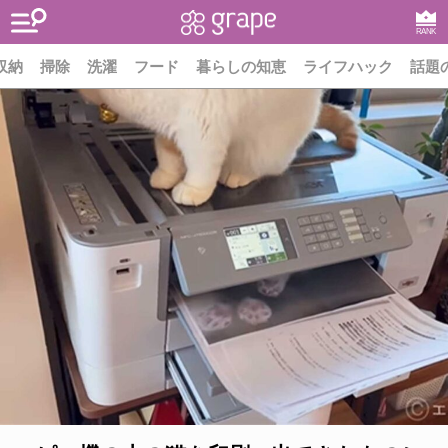
RANK
収納
掃除
洗濯
フード
暮らしの知恵
ライフハック
話題