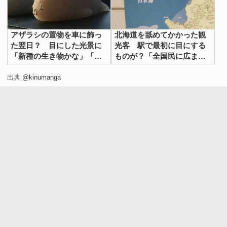
アザラシの置物を車に飾っ
北海道を舐めてかかった観
た翌日？ 目にした光景に
光客 駅で最初に目にする
「新種の生き物かな」「ご
ものが？「全国民に広まっ
めん笑っちゃう」
てほしい」「過去の自分に
見せてやりたい」
出典
@kinumanga
白髪を隠すために、細かいメンテナンスが必要な状況に、
疲れを感じていた桜井さん。
ある日、映画館でスタジオジブリのアニメ映画『ハウルの
動く城』を観ていると…。