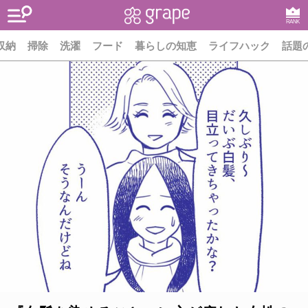
RANK
収納
掃除
洗濯
フード
暮らしの知恵
ライフハック
話題