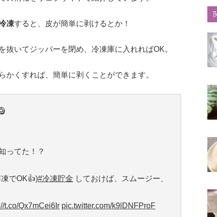
冷凍
すると、皮が簡単に剥けるとか！
を抜いてジッパーを閉め、冷凍庫に入れればOK。
らかくすれば、簡単に剥くことができます。

知ってた！？
でOK👍)
#冷凍貯金
しておけば、スムージー、
://t.co/Qx7mCei6Ir
pic.twitter.com/k9lDNFProF