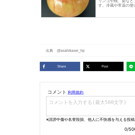
リンゴや桃、梨など
す。冷蔵や常温の使
で鮮度を長く保つこ
とめています。
出典
@asahikasei_hp
Share
Post