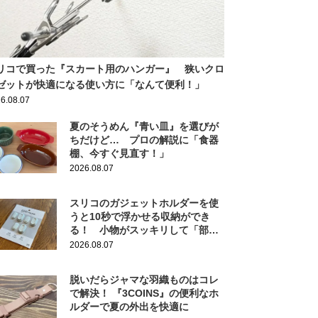
リコで買った『スカート用のハンガー』 狭いクロ
ゼットが快適になる使い方に「なんて便利！」
6.08.07
夏のそうめん『青い皿』を選びが
ちだけど… プロの解説に「食器
棚、今すぐ見直す！」
2026.08.07
スリコのガジェットホルダーを使
うと10秒で浮かせる収納ができ
る！ 小物がスッキリして「部屋
の整理ができた！」
2026.08.07
脱いだらジャマな羽織ものはコレ
で解決！ 『3COINS』の便利なホ
ルダーで夏の外出を快適に