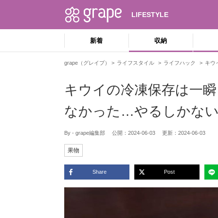
LIFESTYLE
新着
収納
grape（グレイプ）
ライフスタイル
ライフハック
キウ
キウイの冷凍保存は一瞬
なかった…やるしかな
By - grape編集部
公開：
2024-06-03
更新：
2024-06-03
果物
Share
Post