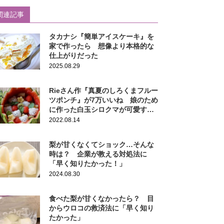
関連記事
タカナシ『簡単アイスケーキ』を
家で作ったら 想像より本格的な
仕上がりだった
2025.08.29
Rieさん作『真夏のしろくまフルー
ツポンチ』が7万いいね 娘のため
に作った白玉シロクマが可愛すぎ
た
2022.08.14
梨が甘くなくてショック…そんな
時は？ 企業が教える対処法に
「早く知りたかった！」
2024.08.30
食べた梨が甘くなかったら？ 目
からウロコの救済法に「早く知り
たかった」