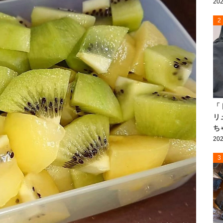
202
2
「
リ
ち
202
3