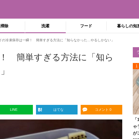
掃除
洗濯
フード
暮らしの知
イの冷凍保存は一瞬！ 簡単すぎる方法に「知らなかった…やるしかない」
！ 簡単すぎる方法に「知ら
1
い」
LINE
はてな
コメント 0
「
ゃ
が