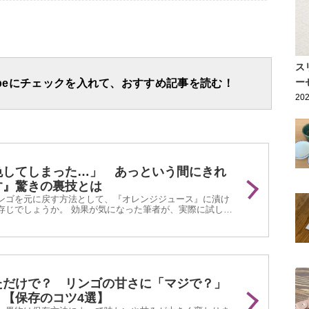
ス
ー
apeにチェックを入れて、おすすめ記事を読む！
202
色してしまった…」 あっという間にきれ
す』驚きの裏技とは
ンゴを元に戻す方法として、『オレンジジュース』に漬け
存じでしょうか。 効果が気になった筆者が、実際に試して
ただけで？ リンゴの甘さに「マジで？」
【保存のコツ4選】