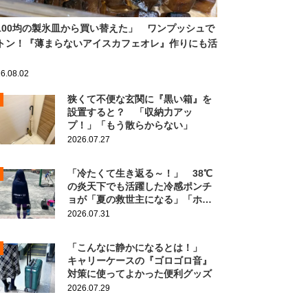
100均の製氷皿から買い替えた」 ワンプッシュで
トン！『薄まらないアイスカフェオレ』作りにも活
6.08.02
狭くて不便な玄関に『黒い箱』を
設置すると？ 「収納力アッ
プ！」「もう散らからない」
2026.07.27
「冷たくて生き返る～！」 38℃
の炎天下でも活躍した冷感ポンチ
ョが「夏の救世主になる」「ホン
ト買ってよかった」
2026.07.31
「こんなに静かになるとは！」
キャリーケースの『ゴロゴロ音』
対策に使ってよかった便利グッズ
2026.07.29