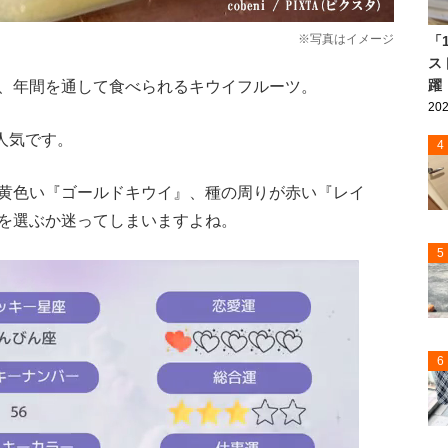
※写真はイメージ
「
ス
躍
、年間を通して食べられるキウイフルーツ。
202
人気です。
4
黄色い『ゴールドキウイ』、種の周りが赤い『レイ
を選ぶか迷ってしまいますよね。
5
6