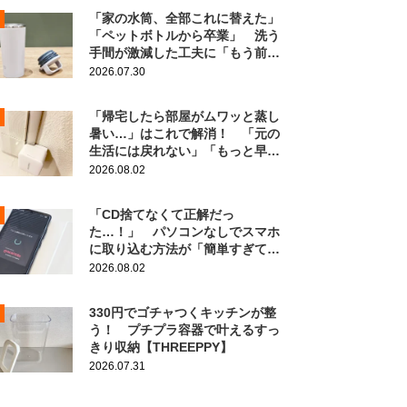
「家の水筒、全部これに替えた」
「ペットボトルから卒業」 洗う
手間が激減した工夫に「もう前の
に戻れない！」
2026.07.30
「帰宅したら部屋がムワッと蒸し
暑い…」はこれで解消！ 「元の
生活には戻れない」「もっと早く
知りたかった」
2026.08.02
「CD捨てなくて正解だっ
た…！」 パソコンなしでスマホ
に取り込む方法が「簡単すぎて拍
子抜け」「この曲聴きたかった
2026.08.02
～」
330円でゴチャつくキッチンが整
う！ プチプラ容器で叶えるすっ
きり収納【THREEPPY】
2026.07.31