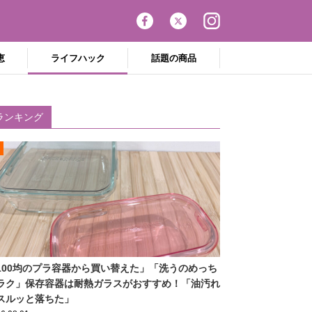
恵
ライフハック
話題の商品
ランキング
100均のプラ容器から買い替えた」「洗うのめっち
ラク」保存容器は耐熱ガラスがおすすめ！「油汚れ
スルッと落ちた」