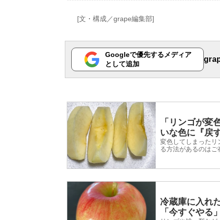
[文・構成／grape編集部]
Googleで優先するメディア
gr
として追加
「リンゴが変
いな色に『戻
変色してしまったリ
る方法があるのはご
みました。
冷蔵庫に入れ
「今すぐやる」