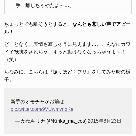
「手、離しちゃやだよ～…」
ちょっとでも離そうとすると、
なんとも悲しい声でアピー
ル！
どことなく、表情も寂しそうに見えます…。こんなにカワ
イイ抵抗をされちゃ、ずっと動けなくなっちゃうよ～！
（笑）
ちなみに、こちらは『振りほどくフリ』をしてみた時の様
子。
新手のオモチャかお前は
pic.twitter.com/9VUwmvnqKe
— かねキリカ (@Kirika_ma_cos)
2015年8月23日