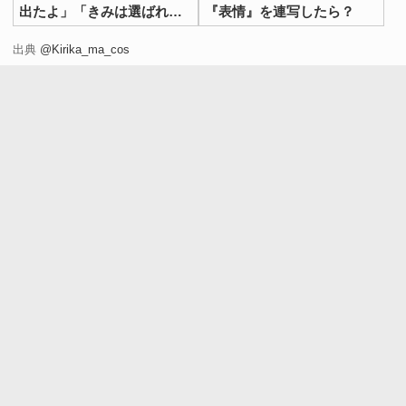
出たよ」「きみは選ばれ
『表情』を連写したら？
た」
出典
@Kirika_ma_cos