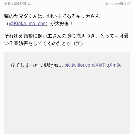
By - grape編集部
更新：
2016-05-11
猫の
ヤマダ
くんは、飼い主であるキリカさん
（
@Kirika_ma_cos
）が大好き！
それゆえ頻繁に飼い主さんの腕に抱きつき、とっても可愛
い作業妨害をしてくるのだとか（笑）
寝てしまった…動けぬ…
pic.twitter.com/XktTlqXm3c