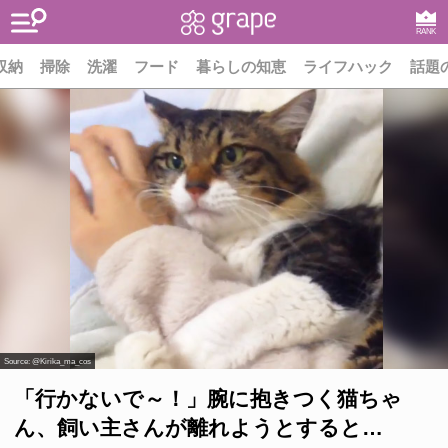
RANK
収納
掃除
洗濯
フード
暮らしの知恵
ライフハック
話題
Source:
@Kirika_ma_cos
「行かないで～！」腕に抱きつく猫ちゃ
ん、飼い主さんが離れようとすると…