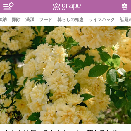
RANK
収納
掃除
洗濯
フード
暮らしの知恵
ライフハック
話題