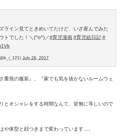
ズライン見てときめいてたけど、いざ産んでみた
トでした！＼(^o^)／
#育児漫画
#育児絵日記
#
b1Vk
(@k_i_121)
July 26, 2017
さ重視の服装』、『家でも気を抜かないルームウェ
リとオシャレをする時間なんて、皆無に等しいので
はや体型と顔つきまで変わっています…。