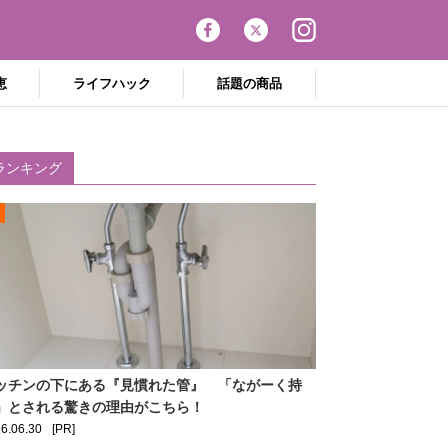
恵
ライフハック
話題の商品
ランキング
ッチンの下にある『見慣れた管』 「ながーく持
」とされる驚きの理由がこちら！
6.06.30
[PR]