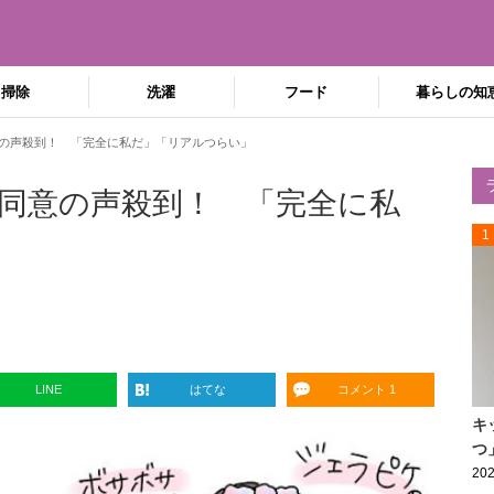
掃除
洗濯
フード
暮らしの知
の声殺到！ 「完全に私だ」「リアルつらい」
同意の声殺到！ 「完全に私
1
LINE
はてな
コメント 1
キ
つ
202