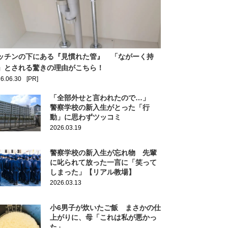
ッチンの下にある『見慣れた管』 「ながーく持
」とされる驚きの理由がこちら！
6.06.30
[PR]
「全部外せと言われたので…」
警察学校の新入生がとった「行
動」に思わずツッコミ
2026.03.19
警察学校の新入生が忘れ物 先輩
に叱られて放った一言に「笑って
しまった」【リアル教場】
2026.03.13
小6男子が炊いたご飯 まさかの仕
上がりに、母「これは私が悪かっ
た」