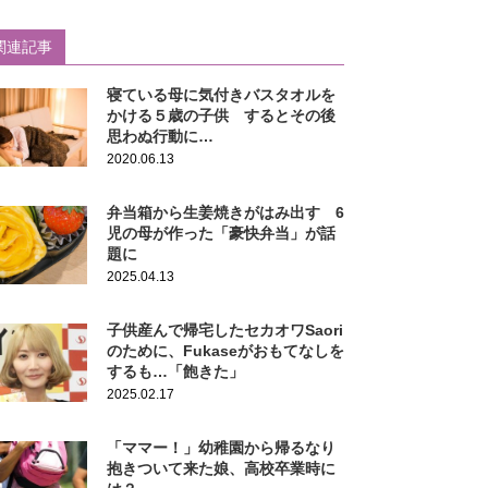
関連記事
寝ている母に気付きバスタオルを
かける５歳の子供 するとその後
思わぬ行動に…
2020.06.13
弁当箱から生姜焼きがはみ出す 6
児の母が作った「豪快弁当」が話
題に
2025.04.13
子供産んで帰宅したセカオワSaori
のために、Fukaseがおもてなしを
するも…「飽きた」
2025.02.17
「ママー！」幼稚園から帰るなり
抱きついて来た娘、高校卒業時に