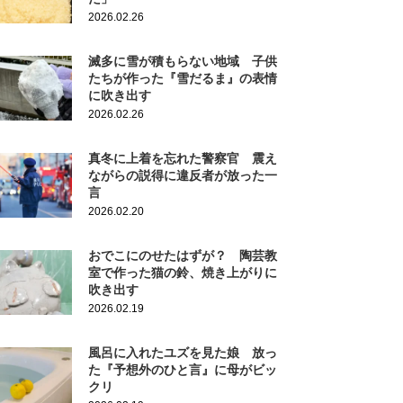
2026.02.26
滅多に雪が積もらない地域 子供
たちが作った『雪だるま』の表情
に吹き出す
2026.02.26
真冬に上着を忘れた警察官 震え
ながらの説得に違反者が放った一
言
2026.02.20
おでこにのせたはずが？ 陶芸教
室で作った猫の鈴、焼き上がりに
吹き出す
2026.02.19
風呂に入れたユズを見た娘 放っ
た『予想外のひと言』に母がビッ
クリ