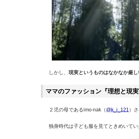
しかし、
現実というものはなかなか厳し
ママのファッション『理想と現実
２児の母であるimo-nak（
@k_i_121
）さ
独身時代は子ども服を見てときめいてい