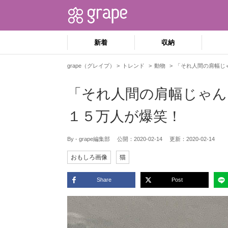
新着
収納
grape（グレイプ）
トレンド
動物
「それ人間の肩幅じ
「それ人間の肩幅じゃん
１５万人が爆笑！
By - grape編集部
公開：
2020-02-14
更新：
2020-02-14
おもしろ画像
猫
Share
Post