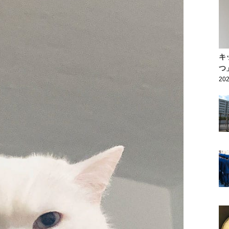
キ
つ
202