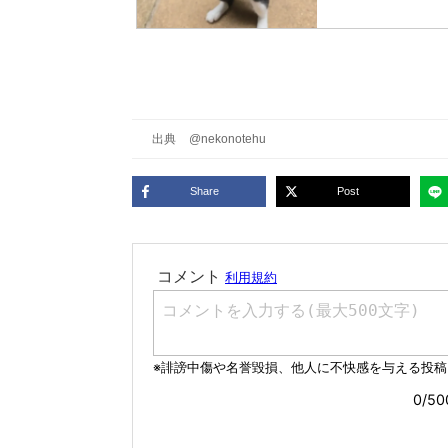
出典
@nekonotehu
Share
Post