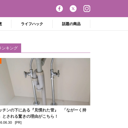
恵
ライフハック
話題の商品
ランキング
ッチンの下にある『見慣れた管』 「ながーく持
」とされる驚きの理由がこちら！
6.06.30
[PR]