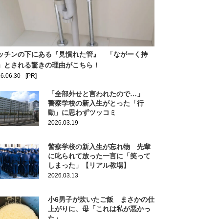
ッチンの下にある『見慣れた管』 「ながーく持
」とされる驚きの理由がこちら！
6.06.30
[PR]
「全部外せと言われたので…」
警察学校の新入生がとった「行
動」に思わずツッコミ
2026.03.19
警察学校の新入生が忘れ物 先輩
に叱られて放った一言に「笑って
しまった」【リアル教場】
2026.03.13
小6男子が炊いたご飯 まさかの仕
上がりに、母「これは私が悪かっ
た」