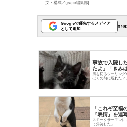
[文・構成／grape編集部]
Googleで優先するメディア
gr
として追加
事故で入院し
たよ」「きみ
風を切るツーリング
ぼくの前に現れた？
「これぞ至福
『表情』を連
スモークサーモンに
て爆笑した」