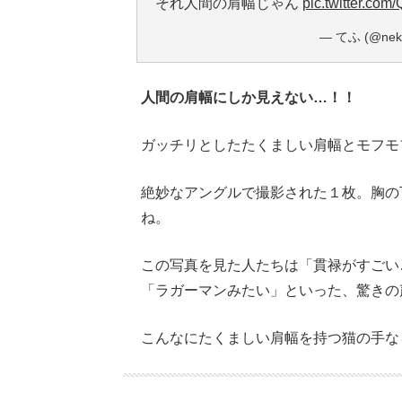
それ人間の肩幅じゃん
pic.twitter.co
— てふ (@nek
人間の肩幅にしか見えない…！！
ガッチリとしたたくましい肩幅とモフモ
絶妙なアングルで撮影された１枚。胸の
ね。
この写真を見た人たちは「貫禄がすごい
「ラガーマンみたい」といった、驚きの
こんなにたくましい肩幅を持つ猫の手な