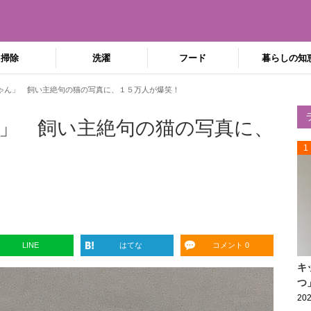
掃除
洗濯
フード
暮らしの知
ゃん」 飼い主絶句の猫の写真に、１５万人が爆笑！
」 飼い主絶句の猫の写真に、
1
LINE
はてな
コメント 0
キ
つ
202