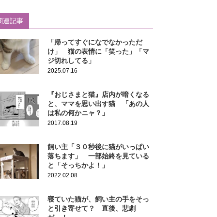
関連記事
「帰ってすぐになでなかっただ
け」 猫の表情に「笑った」「マ
ジ切れしてる」
2025.07.16
『おじさまと猫』店内が暗くなる
と、ママを思い出す猫 「あの人
は私の何かニャ？」
2017.08.19
飼い主「３０秒後に猫がいっぱい
落ちます」 一部始終を見ている
と「そっちかよ！」
2022.02.08
寝ていた猫が、飼い主の手をそっ
と引き寄せて？ 直後、悲劇