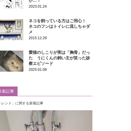
が…！
2023.01.24
ネコを飼っている方はご用心！
ネコのフンはトイレに流しちゃダ
メ
2015.12.29
愛猫のしこりが実は「胸骨」だっ
た うにくんの飼い主が笑った診
察エピソード
2025.01.08
新着記事
トレンド」に関する新着記事