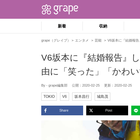
新着
収納
grape（グレイプ）
エンタメ
芸能
V6坂本に『結婚報告
V6坂本に『結婚報告』し
由に「笑った」「かわい
By - grape編集部
公開：
2020-02-25
更新：
2020-02-25
TOKIO
V6
坂本昌行
城島茂
Share
Post