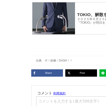
TOKIO、解
２０２５年６月２５
『TOKIO』が同日
出典
ザ！鉄腕！DASH！！
Share
Post