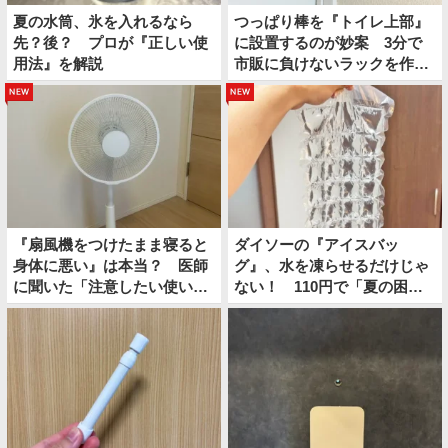
夏の水筒、氷を入れるなら
つっぱり棒を『トイレ上部』
先？後？ プロが『正しい使
に設置するのが妙案 3分で
用法』を解説
市販に負けないラックを作る
方法
new
new
『扇風機をつけたまま寝ると
ダイソーの『アイスバッ
身体に悪い』は本当？ 医師
グ』、水を凍らせるだけじゃ
に聞いた「注意したい使い
ない！ 110円で「夏の困り
方」
ごと」を解決