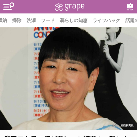
RANK
収納
掃除
洗濯
フード
暮らしの知恵
ライフハック
話題