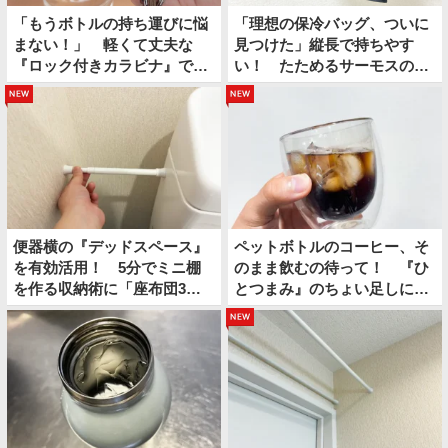
「もうボトルの持ち運びに悩
「理想の保冷バッグ、ついに
まない！」 軽くて丈夫な
見つけた」縦長で持ちやす
『ロック付きカラビナ』で夏
い！ たためるサーモスの保
のお出かけが快適になる
冷ショッピングバッグ
new
new
便器横の『デッドスペース』
ペットボトルのコーヒー、そ
を有効活用！ 5分でミニ棚
のまま飲むの待って！ 『ひ
を作る収納術に「座布団3
とつまみ』のちょい足しに
枚！」
「夏にぴったり」「クセにな
new
る」