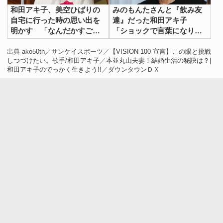
和田アキ子、美空ひばりの
みのもんたさんと『飲み友
自宅に行った時の思い出を
達』だった和田アキ子
明かす 「なんだかすごい
「ショックで言葉になりま
話」
せん」
出典
ako50th
／
サンケイスポーツ
／
【VISION 100 宣言】この眼と挑戦
しつづけたい。歌手/和田アキ子
／
本並丸山夫妻！結婚生活の秘訣は？|
和田アキ子のでっかく生きよう!!
／
ダウンタウンＤＸ