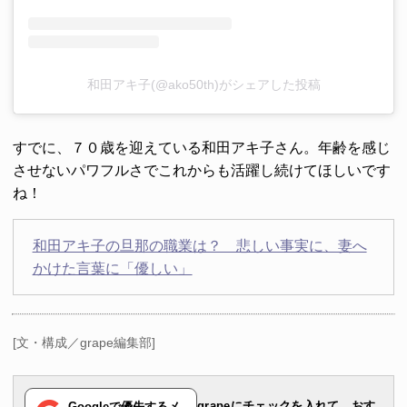
和田アキ子(@ako50th)がシェアした投稿
すでに、７０歳を迎えている和田アキ子さん。年齢を感じ
させないパワフルさでこれからも活躍し続けてほしいです
ね！
和田アキ子の旦那の職業は？ 悲しい事実に、妻へ
かけた言葉に「優しい」
[文・構成／grape編集部]
grapeにチェックを入れて、おす
Googleで優先するメ