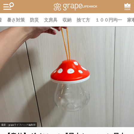
LIFEHACK
RANK
着
暑さ対策
防災
文房具
収納
捨て方
１００円均一
家
撮影：grapeライフハック編集部