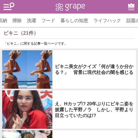
RANK
収納
掃除
洗濯
フード
暮らしの知恵
ライフハック
話題
ビキニ（21件）
「ビキニ」に関する記事一覧ページです。
ビキニ美女がクイズ「何が違うか分か
る？」 背景に現代社会の闇を感じる
え、Hカップ!? 20年ぶりにビキニ姿を
披露した平野ノラ しかし、平野より
目立っていたのは!?