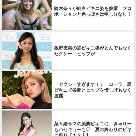
鈴木奈々が純白ビキニ姿を披露 プロ
ポーションと色っぽさは申し分なし！
板野友美の黒ビキニ姿がとんでもなく
セクシー ヒップが…
「セクシーすぎます！」 ローラ、黒
ビキニで谷間とヒップを惜しげもなく
披露
菜々緒サマの美脚ビキニに、きゃりー
もハセキョーも♡ 夏の終わりのビキ
ニ祭り【１２人】