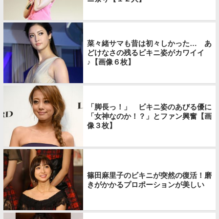
菜々緒サマも昔は初々しかった… あ
どけなさの残るビキニ姿がカワイイ
♪【画像６枚】
「脚長っ！」 ビキニ姿のあびる優に
「女神なのか！？」とファン興奮【画
像３枚】
篠田麻里子のビキニが突然の復活！磨
きがかかるプロポーションが美しい