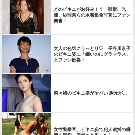
どのビキニがお好み！？ 雛形、光
浦、紗理奈らの水着集合写真にファン
興奮！
大人の色気にうっとり♡ 長谷川京子
のビキニ姿に「細いのにグラマラス」
とファン歓喜！
菜々緒のビキニ姿がヤバい 胸元が…
女性警察官、ビキニ姿で犯人逮捕の瞬