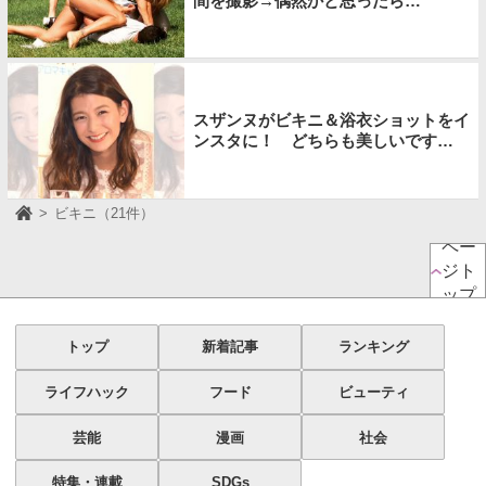
間を撮影→偶然かと思ったら…
スザンヌがビキニ＆浴衣ショットをイ
ンスタに！ どちらも美しいです…
ビキニ（21件）
ペー
ジト
ップ
トップ
新着記事
ランキング
ライフハック
フード
ビューティ
芸能
漫画
社会
特集・連載
SDGs