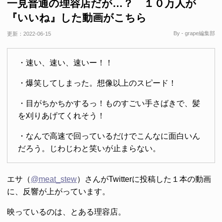
一見普通の理容店だが…？ １０万人が
『いいね』した動画がこちら
By - grape編集部
更新：
2022-06-15
・速い、速い、速いー！！
・爆笑してしまった。想像以上のスピード！
・目がちかちかするっ！ものすごい手さばきで、髪
を刈りあげてくれそう！
・なんで高速で回っているだけでこんなに面白いん
だろう。じわじわと笑いが止まらない。
エサ（
@meat_stew
）さんがTwitterに投稿した１本の動画
に、反響が上がっています。
映っているのは、とある理容店。