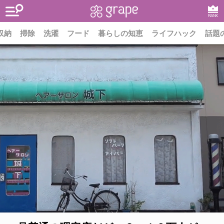
RANK
収納
掃除
洗濯
フード
暮らしの知恵
ライフハック
話題