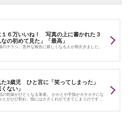
に１６万いいね！ 写真の上に書かれた３
んなの初めて見た」「最高」
猫のチラシ。意外な報告に嬉しくなる人が相次ぎました。
見た3歳児 ひと言に「笑ってしまった」
悪くない」
肌の乾燥がひどくなる筆者。 かかとや手指がカサカサにな
かとがひび割れ、指にはささくれができてしまうのです。
ムを塗るなど、ケアは心がけているのですが、毎日の掃除