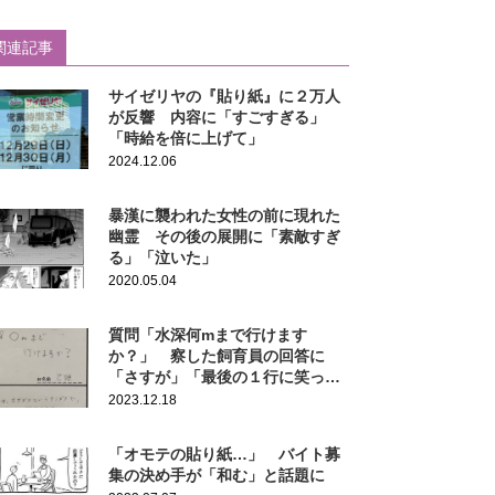
関連記事
サイゼリヤの『貼り紙』に２万人
が反響 内容に「すごすぎる」
「時給を倍に上げて」
2024.12.06
暴漢に襲われた女性の前に現れた
幽霊 その後の展開に「素敵すぎ
る」「泣いた」
2020.05.04
質問「水深何mまで行けます
か？」 察した飼育員の回答に
「さすが」「最後の１行に笑っ
た」
2023.12.18
「オモテの貼り紙…」 バイト募
集の決め手が「和む」と話題に