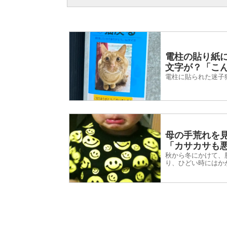
電柱の貼り紙
文字が？「こ
電柱に貼られた迷子
母の手荒れを
「カサカサも
秋から冬にかけて、
り、ひどい時にはか
こまめに保湿クリー
や料理...