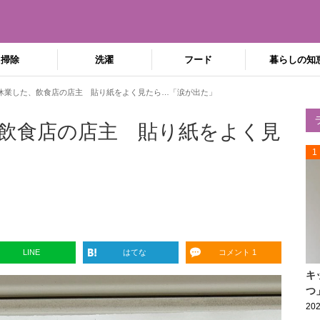
掃除
洗濯
フード
暮らしの知
休業した、飲食店の店主 貼り紙をよく見たら…「涙が出た」
飲食店の店主 貼り紙をよく見
1
LINE
はてな
コメント 1
キ
つ
202