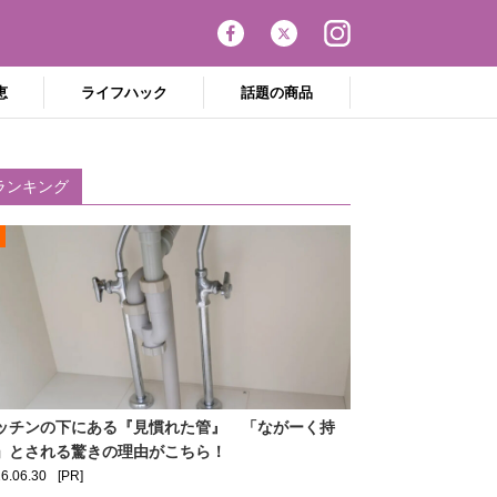
恵
ライフハック
話題の商品
ランキング
ッチンの下にある『見慣れた管』 「ながーく持
」とされる驚きの理由がこちら！
6.06.30
[PR]