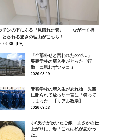
ッチンの下にある『見慣れた管』 「ながーく持
」とされる驚きの理由がこちら！
6.06.30
[PR]
「全部外せと言われたので…」
警察学校の新入生がとった「行
動」に思わずツッコミ
2026.03.19
警察学校の新入生が忘れ物 先輩
に叱られて放った一言に「笑って
しまった」【リアル教場】
2026.03.13
小6男子が炊いたご飯 まさかの仕
上がりに、母「これは私が悪かっ
た」