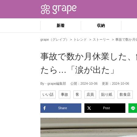
新着
収納
grape（グレイプ）
トレンド
ストーリー
事故で数か月
事故で数か月休業した、
たら…「涙が出た」
By - grape編集部
公開：
2024-10-06
更新：
2024-10-06
いい話
事故
客
店員
貼り紙
飲食店
Share
Post