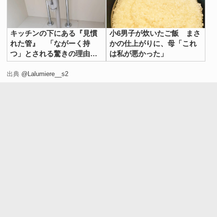
キッチンの下にある『見慣
小6男子が炊いたご飯 まさ
れた管』 「ながーく持
かの仕上がりに、母「これ
つ」とされる驚きの理由が
は私が悪かった」
こちら！
出典
@Lalumiere__s2