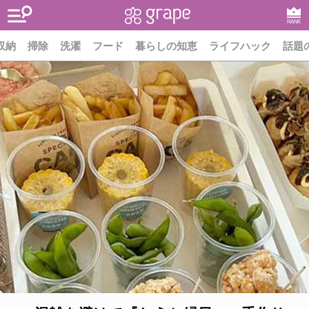
RANK
収納
掃除
洗濯
フード
暮らしの知恵
ライフハック
話題