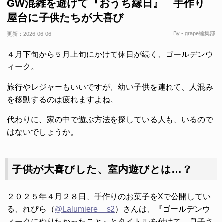
GW混雑を避けて『おうち縁日』 手作り
屋台に子供たちが大喜び
By - grape編集部
更新：
2026-06-06
４月下旬から５月上旬にかけて休日が続く、ゴールデンウ
ィーク。
旅行やレジャーもいいですが、幼い子供を連れて、人混み
を移動するのは疲れますよね。
代わりに、家の中で遊ぶ方法を探している人も、いるので
はないでしょうか。
子供が大喜びした、室内遊びとは…？
２０２５年４月２８日、手作りのお菓子をXで公開してい
る、れぴら（
@Lalumiere__s2
）さんは、『ゴールデンウ
ィークにやりたかったこと』とタイトルを付けて、息子さ