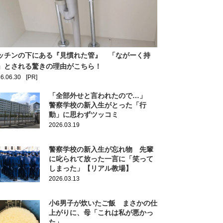
ッチンの下にある『見慣れた管』 「ながーく持
」とされる驚きの理由がこちら！
6.06.30
[PR]
「全部外せと言われたので…」
警察学校の新入生がとった「行
動」に思わずツッコミ
2026.03.19
警察学校の新入生が忘れ物 先輩
に叱られて放った一言に「笑って
しまった」【リアル教場】
2026.03.13
小6男子が炊いたご飯 まさかの仕
上がりに、母「これは私が悪かっ
た」