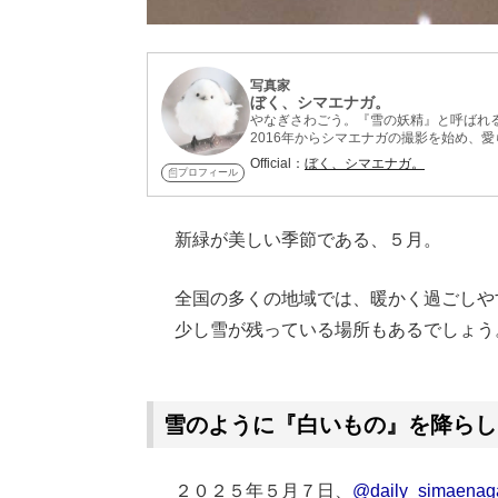
写真家
ぼく、シマエナガ。
やなぎさわごう。『雪の妖精』と呼ばれ
2016年からシマエナガの撮影を始め、
福』『ぼくのシマエナガレシピ』など。
Official：
ぼく、シマエナガ。
プロフィール
新緑が美しい季節である、５月。
全国の多くの地域では、暖かく過ごしや
少し雪が残っている場所もあるでしょう
Loaded
:
62.90%
/
Unmute
雪のように『白いもの』を降らし
２０２５年５月７日、
@daily_simaenag