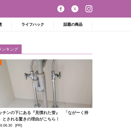
恵
ライフハック
話題の商品
ランキング
ッチンの下にある『見慣れた管』 「ながーく持
」とされる驚きの理由がこちら！
6.06.30
[PR]