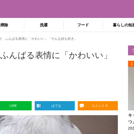
掃除
洗濯
フード
暮らしの知
ガ ふんばる表情に「かわいい」「そんな顔も好き」
 ふんばる表情に「かわいい」
1
LINE
はてな
コメント 0
キ
つ
202