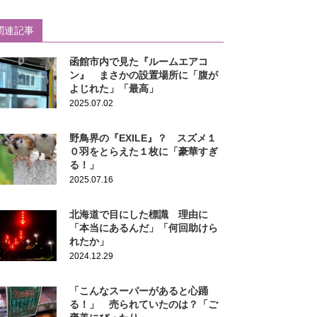
関連記事
函館市内で見た『ルームエアコ
ン』 まさかの設置場所に「腹が
よじれた」「最高」
2025.07.02
野鳥界の『EXILE』？ スズメ１
０羽をとらえた１枚に「豪華すぎ
る！」
2025.07.16
北海道で目にした標識 理由に
「本当にあるんだ」「何回助けら
れたか」
2024.12.29
「こんなスーパーがあると心踊
る！」 売られていたのは？「ご