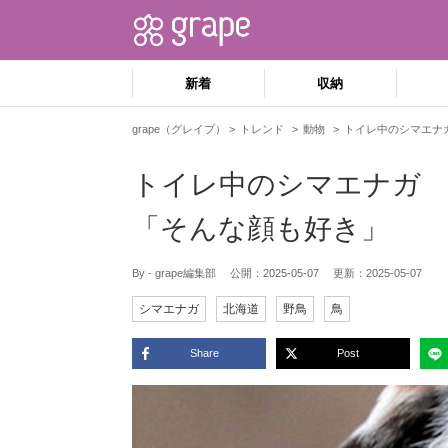
新着
収納
grape（グレイプ）
トレンド
動物
トイレ中のシマエナ
トイレ中のシマエナガ
「そんな顔も好き」
By - grape編集部
公開：
2025-05-07
更新：
2025-05-07
シマエナガ
北海道
野鳥
鳥
Share
Post