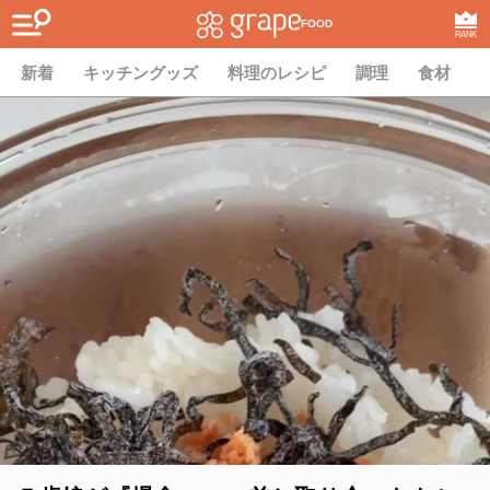
FOOD
RANK
新着
キッチングッズ
料理のレシピ
調理
食材