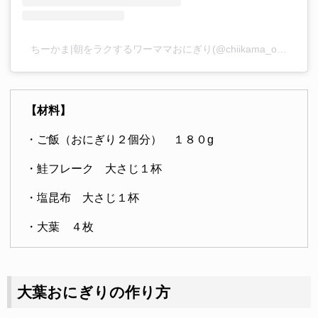
ちーかま|朝をラクするワーママおにぎり(@chiikama_onigiri)がシェアした投稿
【材料】
・ご飯（おにぎり２個分） １８０g
・鮭フレーク 大さじ１杯
・塩昆布 大さじ１杯
・大葉 ４枚
大葉おにぎりの作り方