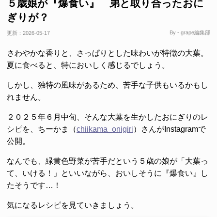
５歳娘が『爆食い』 弟と取り合ったおに
ぎりが？
By - grape編集部
更新：
2026-05-17
さわやかな香りと、さっぱりとした味わいが特徴の大葉。
夏に食べると、特においしく感じるでしょう。
しかし、独特の風味があるため、苦手な子供もいるかもし
れません。
２０２５年６月中旬、そんな大葉を生かしたおにぎりのレ
シピを、ちーかま（
chiikama_onigiri
）さんがInstagramで
公開。
なんでも、緑黄色野菜が苦手だという５歳の娘が「大葉っ
て、いける！」といいながら、おいしそうに『爆食い』し
たそうです…！
気になるレシピを見ていきましょう。