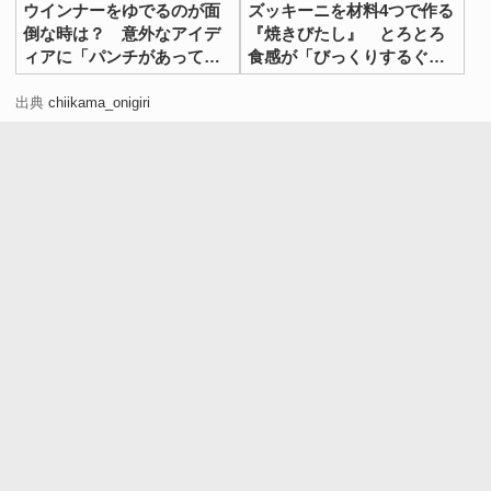
ウインナーをゆでるのが面
ズッキーニを材料4つで作る
倒な時は？ 意外なアイデ
『焼きびたし』 とろとろ
ィアに「パンチがあってう
食感が「びっくりするぐら
まい！」
いおいしい」
出典
chiikama_onigiri