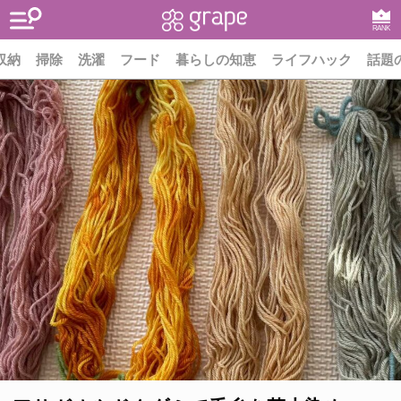
RANK
収納
掃除
洗濯
フード
暮らしの知恵
ライフハック
話題