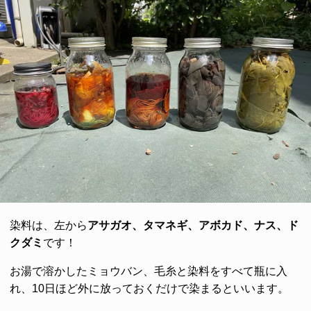
染料は、左から
アサガオ、タマネギ、アボカド、ナス、ド
クダミ
です！
お湯で溶かしたミョウバン、毛糸と染料をすべて瓶に入
れ、10日ほど外に放っておくだけで染まるといいます。