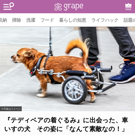
RANK
収納
掃除
洗濯
フード
暮らしの知恵
ライフハック
話題
※写真はイメージ
『テディベアの着ぐるみ』に出会った、車
いすの犬 その姿に「なんて素敵なの！」