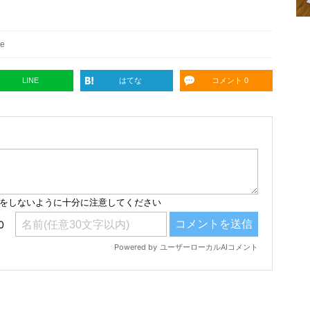
се
LINE
はてな
コメント 0