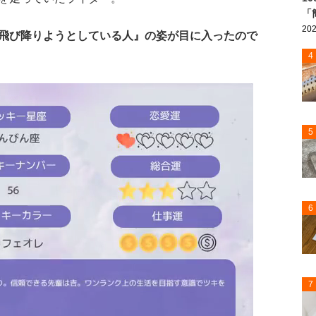
「
202
飛び降りようとしている人』の姿が目に入ったので
4
5
6
7