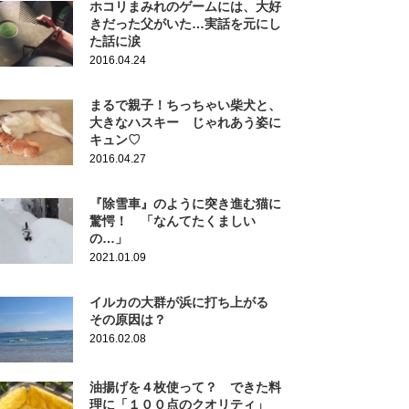
ホコリまみれのゲームには、大好
きだった父がいた…実話を元にし
た話に涙
2016.04.24
まるで親子！ちっちゃい柴犬と、
大きなハスキー じゃれあう姿に
キュン♡
2016.04.27
『除雪車』のように突き進む猫に
驚愕！ 「なんてたくましい
の…」
2021.01.09
イルカの大群が浜に打ち上がる
その原因は？
2016.02.08
油揚げを４枚使って？ できた料
理に「１００点のクオリティ」