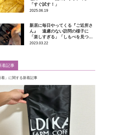
「すぐ試す！」
2025.06.19
新居に毎日やってくる『ご近所さ
ん』 遠慮のない訪問の様子に
「楽しすぎる」「しもべを見つけ
たね」
2023.03.22
新着記事
新着」に関する新着記事