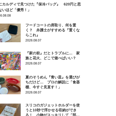
にカルディで見つけた『保冷バッグ』 620円と思
ないほど「優秀！」
6.08.08
フードコートの席取り、何を置
く？ 弁護士がすすめる『置くな
らこれ』
2026.08.07
『家の前』だとトラブルに… 家
族と花火、どこで遊べばいい？
2026.08.07
夏のそうめん『青い皿』を選びが
ちだけど… プロの解説に「食器
棚、今すぐ見直す！」
2026.08.07
スリコのガジェットホルダーを使
うと10秒で浮かせる収納ができ
る！ 小物がスッキリして「部屋