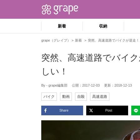
新着
収納
grape（グレイプ）
新着
突然、高速道路でバイクが逆走！
突然、高速道路でバイク
しい！
By - grape編集部
公開：
2017-12-03
更新：
2018-12-13
バイク
動画
自殺
高速道路
Share
Post