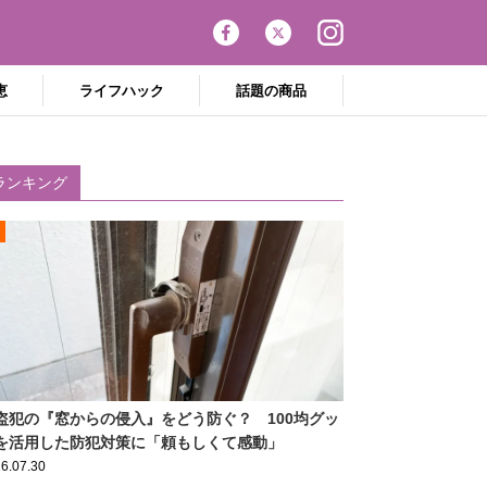
恵
ライフハック
話題の商品
ランキング
盗犯の『窓からの侵入』をどう防ぐ？ 100均グッ
を活用した防犯対策に「頼もしくて感動」
6.07.30