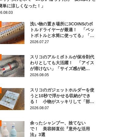
簡単に涼しくなった！」
6.08.03
洗い物の置き場所に3COINSのボ
トルドライヤーが最適！ 「ペッ
トボトルと水筒に使ってる」「ジ
ッパー袋もいけた」
2026.07.27
スリコのアルミボトルが保冷剤代
わりとしても大活躍！ 「アイス
が溶けない」「サイズ感が絶
妙！」
2026.08.05
スリコのガジェットホルダーを使
うと10秒で浮かせる収納ができ
る！ 小物がスッキリして「部屋
の整理ができた！」
2026.08.07
余ったシャンプー、捨てない
で！ 美容師直伝『意外な活用
法』3選