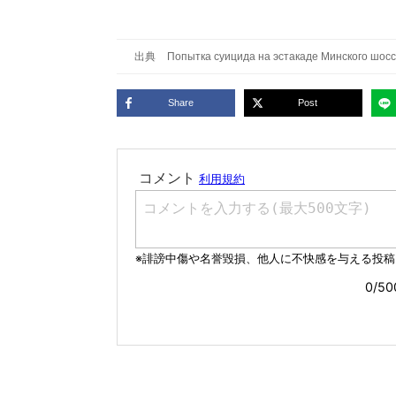
出典
Попытка суицида на эстакаде Минского шос
Share
Post