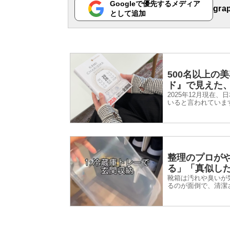
Googleで優先するメディア
gr
として追加
500名以上の美
ド』で見えた
2025年12月現在
いると言われていま
たち。その力を世界
すか。
整理のプロが
る」「真似し
靴箱は汚れや臭いが
るのが面倒で、清潔
も手軽に取り入れら