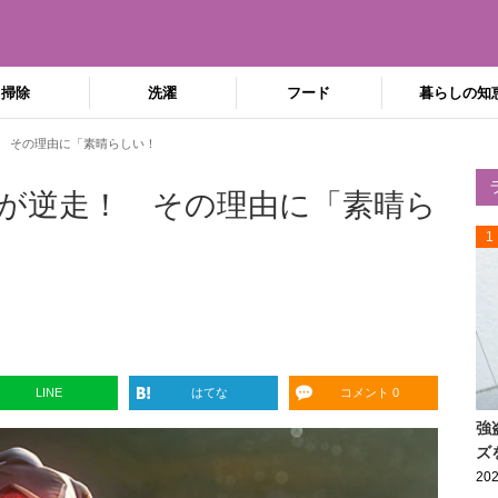
掃除
洗濯
フード
暮らしの知
 その理由に「素晴らしい！
が逆走！ その理由に「素晴ら
1
LINE
はてな
コメント 0
強
ズ
202