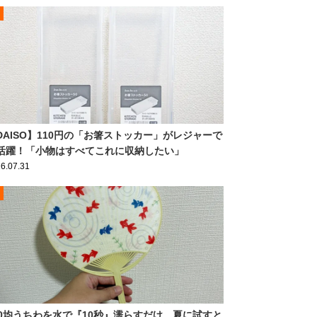
DAISO】110円の「お箸ストッカー」がレジャーで
活躍！「小物はすべてこれに収納したい」
6.07.31
00均うちわを水で『10秒』濡らすだけ 夏に試すと