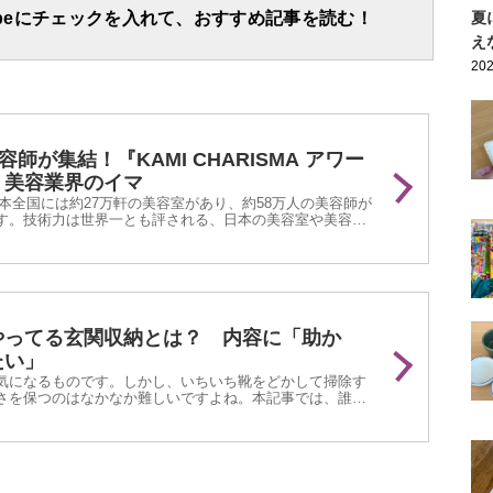
apeにチェックを入れて、おすすめ記事を読む！
夏
え
202
容師が集結！『KAMI CHARISMA アワー
、美容業界のイマ
、日本全国には約27万軒の美容室があり、約58万人の美容師が
す。技術力は世界一とも評される、日本の美容室や美容師
に発信するための、あるガイドブックの存在を知っていま
やってる玄関収納とは？ 内容に「助か
たい」
気になるものです。しかし、いちいち靴をどかして掃除す
さを保つのはなかなか難しいですよね。本記事では、誰で
れる玄関収納の工夫を3つ紹介します。