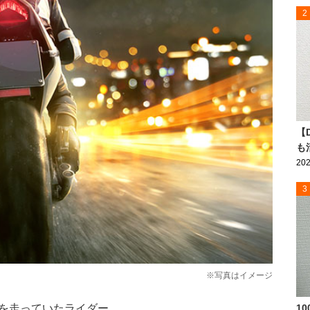
2
【
も
202
3
※写真はイメージ
を走っていたライダー。
1