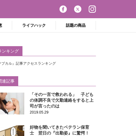
恵
ライフハック
話題の商品
ランキング
サブカル』記事アクセスランキング
関連記事
「その一言で救われる」 子ども
の体調不良で欠勤連絡をすると上
司が言ったのは
2019.05.29
好物を聞いてきたベテラン保育
士 翌日の『出勤姿』に驚愕！