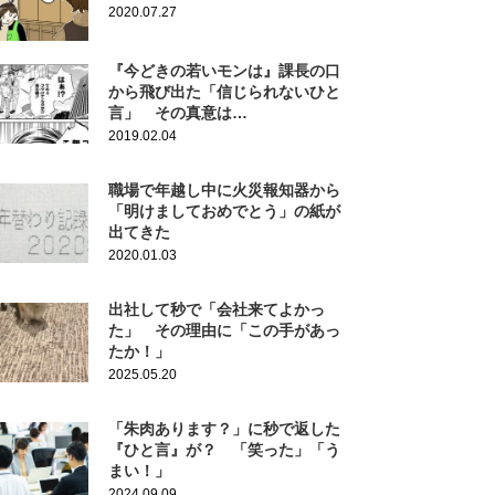
2020.07.27
『今どきの若いモンは』課長の口
から飛び出た「信じられないひと
言」 その真意は…
2019.02.04
職場で年越し中に火災報知器から
「明けましておめでとう」の紙が
出てきた
2020.01.03
出社して秒で「会社来てよかっ
た」 その理由に「この手があっ
たか！」
2025.05.20
「朱肉あります？」に秒で返した
『ひと言』が？ 「笑った」「う
まい！」
2024.09.09