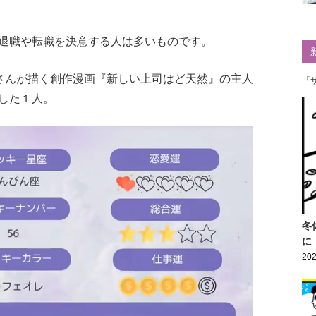
退職や転職を決意する人は多いものです。
さんが描く創作漫画『新しい上司はど天然』の主人
「
した１人。
冬
に
202