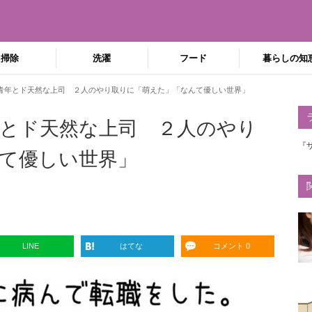
掃除
洗濯
フード
暮らしの知
青年とド天然な上司 ２人のやり取りに「萌えた」「なんて優しい世界」
とド天然な上司 ２人のやり
『
て優しい世界」
LINE
はてな
コメント 0