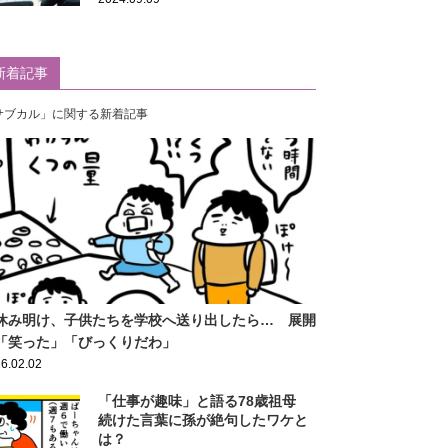
新着記事
サブカル」に関する新着記事
休み明け、子供たちを学校へ送り出したら… 展開
「笑った」「びっくりだわ」
6.02.02
「仕事が趣味」と語る78歳祖母
続けた言葉に孫が絶句したワケと
は？