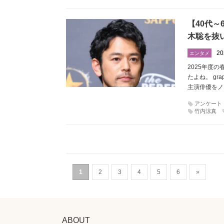
【40代～
木聡を抜
20
エンタメ
2025年度
たよね。 g
主演俳優をノ
アンケート
竹内涼真
1
2
3
4
5
6
»
ABOUT