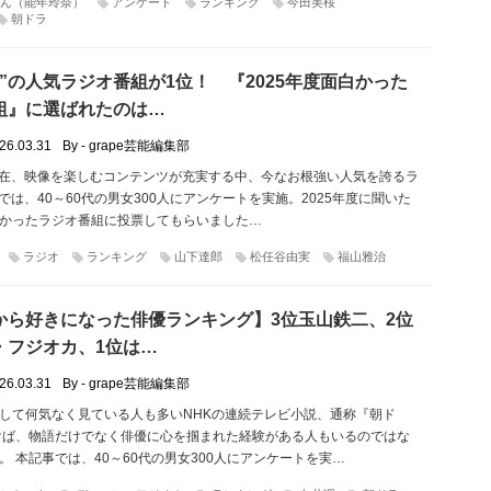
ん（能年玲奈）
アンケート
ランキング
今田美桜
朝ドラ
”の人気ラジオ番組が1位！ 『2025年度面白かった
組』に選ばれたのは…
26.03.31
By - grape芸能編集部
月現在、映像を楽しむコンテンツが充実する中、今なお根強い人気を誇るラ
peでは、40～60代の男女300人にアンケートを実施。2025年度に聞いた
かったラジオ番組に投票してもらいました…
ラジオ
ランキング
山下達郎
松任谷由実
福山雅治
から好きになった俳優ランキング】3位玉山鉄二、2位
・フジオカ、1位は…
26.03.31
By - grape芸能編集部
して何気なく見ている人も多いNHKの連続テレビ小説、通称『朝ド
けば、物語だけでなく俳優に心を掴まれた経験がある人もいるのではな
。 本記事では、40～60代の男女300人にアンケートを実…