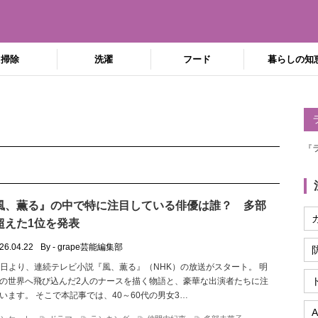
掃除
洗濯
フード
暮らしの知
『
風、薫る』の中で特に注目している俳優は誰？ 多部
超えた1位を発表
26.04.22
By - grape芸能編集部
月30日より、連続テレビ小説『風、薫る』（NHK）の放送がスタート。 明
の世界へ飛び込んだ2人のナースを描く物語と、豪華な出演者たちに注
います。 そこで本記事では、40～60代の男女3…
A