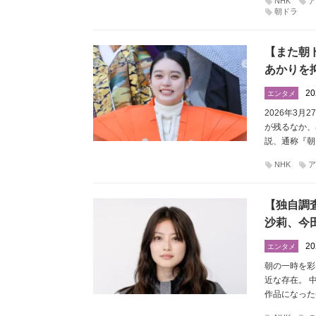
NHK
ア
朝ドラ
【また朝
あかりを
20
エンタメ
2026年3
が残るなか、
説、通称『朝
NHK
ア
【独自調
沙莉、今
20
エンタメ
朝の一時を彩
近な存在。 
作品になった