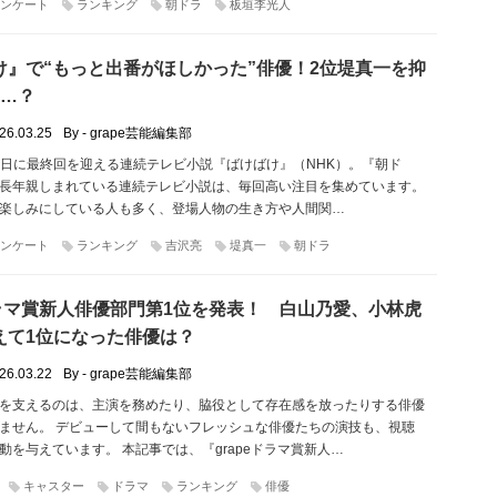
ンケート
ランキング
朝ドラ
板垣李光人
け』で“もっと出番がほしかった”俳優！2位堤真一を抑
は…？
26.03.25
By - grape芸能編集部
月27日に最終回を迎える連続テレビ小説『ばけばけ』（NHK）。『朝ド
長年親しまれている連続テレビ小説は、毎回高い注目を集めています。
楽しみにしている人も多く、登場人物の生き方や人間関…
ンケート
ランキング
吉沢亮
堤真一
朝ドラ
eドラマ賞新人俳優部門第1位を発表！ 白山乃愛、小林虎
えて1位になった俳優は？
26.03.22
By - grape芸能編集部
を支えるのは、主演を務めたり、脇役として存在感を放ったりする俳優
ません。 デビューして間もないフレッシュな俳優たちの演技も、視聴
動を与えています。 本記事では、『grapeドラマ賞新人…
キャスター
ドラマ
ランキング
俳優