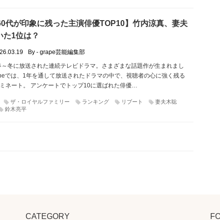
60代が印象に残った主演俳優TOP10】竹内涼真、妻夫
いた1位は？
26.03.19
By - grape芸能編集部
の春～冬に放送された連続テレビドラマ。さまざまな話題作が生まれまし
rapeでは、1年を通して放送されたドラマの中で、視聴者の心に強く残る
ミネート。 アンケートでトップ10に選ばれた俳優…
ザ・ロイヤルファミリー
ランキング
リブート
妻夫木聡
鈴木亮平
CATEGORY
F