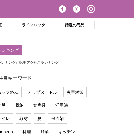
恵
ライフハック
話題の商品
ランキング
ランキング』記事アクセスランキング
注目キーワード
カップめん
カップヌードル
災害対策
防災
収納
文房具
活用法
トイレ
取材
夏
保冷剤
mazon
料理
野菜
キッチン