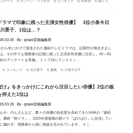
ンケート
ディーン・フジオカ
ランキング
向井理
朝ドラ
ドラマで印象に残った主演女性俳優】 3位小泉今日
北川景子、1位は…？
26.03.30
By - grape芸能編集部
の春から冬にかけて放送された連続テレビドラマは、話題作が相次ぎまし
peでは、その中でも視聴者の記憶に残った主演女性俳優に注目し、40～60
自のアンケートを実施。 トップ10にランクイン…
ランキング
北川景子
夏帆
小泉今日子
ばけ』をきっかけにこれから注目したい俳優】2位の板
を抑えた1位は
26.03.26
By - grape芸能編集部
んや、のんさんなど、数々の俳優の知名度を高めてきたNHKの『連続
、通称『朝ドラ』。 2025年度後期の朝ドラ『ばけばけ』に出演してい
に漏れず、視聴者から熱い視線を注がれています。 そこ…