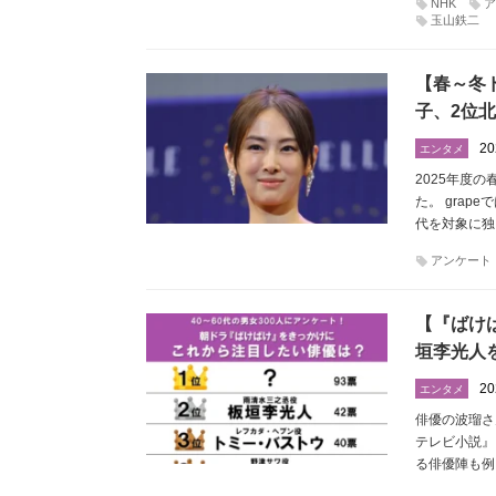
NHK
ア
玉山鉄二
【春～冬
子、2位
20
エンタメ
2025年度
た。 gra
代を対象に独
アンケート
【『ばけ
垣李光人
20
エンタメ
俳優の波瑠さ
テレビ小説』
る俳優陣も例