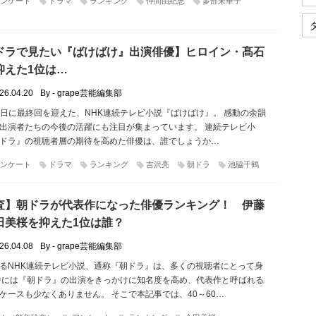
ンケート
ドラマ
ランキング
仲間由紀恵
多部未華子
ドラで見たい『ばけばけ』出演俳優】ヒロイン・髙石
抑えた1位は…
26.04.20
By - grape芸能編集部
月27日に最終回を迎えた、NHK連続テレビ小説『ばけばけ』。 感動の余韻
出演者たちの今後の活躍にも注目が集まっています。 連続テレビ小
ドラ』の視聴者層の期待を高めた俳優は、誰でしょうか…
ンケート
ドラマ
ランキング
吉沢亮
朝ドラ
池脇千鶴
査】朝ドラが代表作になった俳優ランキング！ 伊藤
田美桜を抑えた1位は誰？
26.04.08
By - grape芸能編集部
るNHK連続テレビ小説、通称『朝ドラ』は、多くの視聴者にとって身
中には『朝ドラ』の出演をきっかけに知名度を高め、代表作と呼ばれる
ケースも少なくありません。 そこで本記事では、40～60…