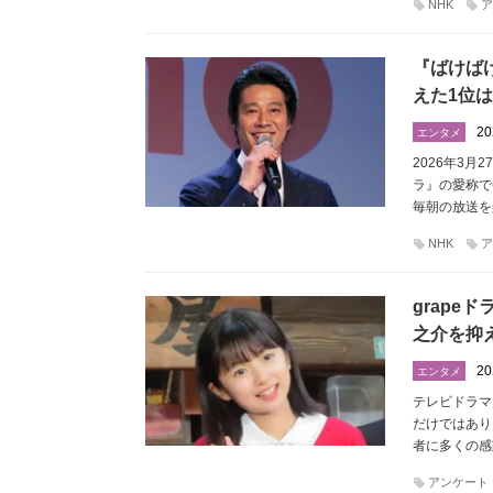
NHK
ア
『ばけば
えた1位
20
エンタメ
2026年3
ラ』の愛称で
毎朝の放送を
NHK
ア
grap
之介を抑
20
エンタメ
テレビドラマ
だけではあり
者に多くの感
アンケート