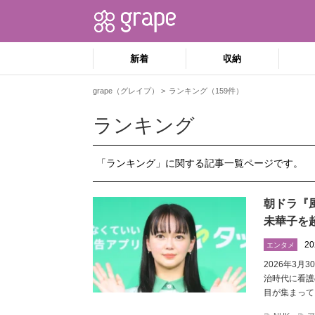
新着
収納
grape（グレイプ）
ランキング（159件）
ランキング
「ランキング」に関する記事一覧ページです。
朝ドラ『
未華子を
20
エンタメ
2026年3
治時代に看護
目が集まって