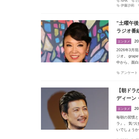
NHK
の
伊藤沙莉
“土曜午後
ラジオ番
20
エンタメ
2026年3
ジオ。 gra
中から、面白
アンケート
【朝ドラ
ディーン
20
エンタメ
毎朝の習慣と
ラ』。 気づ
いでしょうか