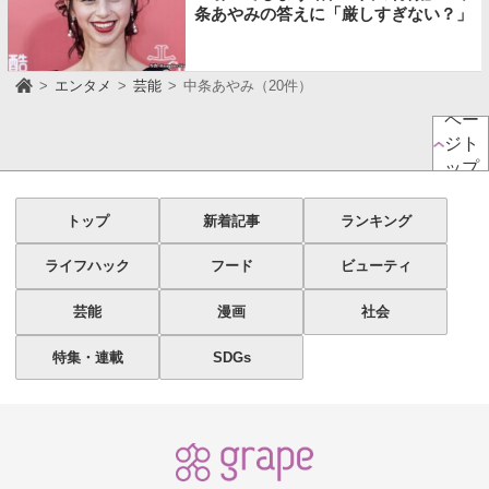
条あやみの答えに「厳しすぎない？」
エンタメ
芸能
中条あやみ（20件）
ペー
ジト
ップ
トップ
新着記事
ランキング
ライフハック
フード
ビューティ
芸能
漫画
社会
特集・連載
SDGs