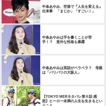
中条あやみ、空港で『人生を変える』
出来事 「まじか」「すごい！」
中条あやみは字を書くことが苦
手！？ 意外な性格も暴露
中条あやみは英語がペラペラ？ 母親
は「バリバリの大阪人」
【TOKYO MERネタバレ第６話 感
想】ヒーロー未満の人生を生きるとい
うこと