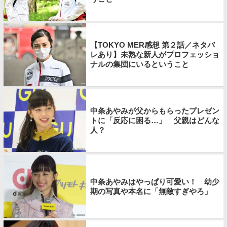
【TOKYO MER感想 第２話／ネタバ
レあり】未熟な新人がプロフェッショ
ナルの集団にいるということ
中条あやみが父からもらったプレゼン
トに「反応に困る…」 父親はどんな
人？
中条あやみはやっぱり可愛い！ 幼少
期の写真や本名に「無敵すぎやろ」