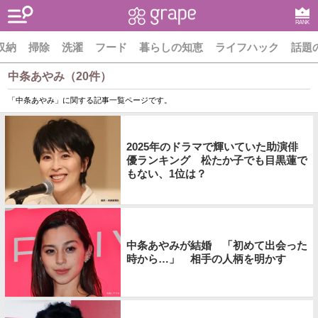
RANK
収納
掃除
洗濯
フード
暮らしの知恵
ライフハック
話題
中条あやみ（20件）
「中条あやみ」に関する記事一覧ページです。
2025年のドラマで輝いていた助演俳
優ランキング 松たか子でも目黒蓮で
もない、1位は？
中条あやみが結婚 「初めて出会った
時から…」 相手の人柄を明かす