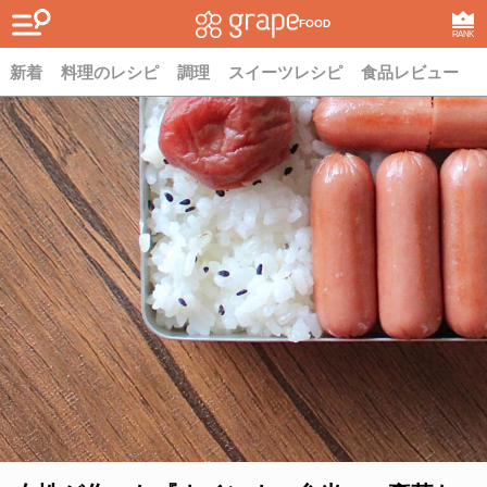
FOOD
RANK
新着
料理のレシピ
調理
スイーツレシピ
食品レビュー