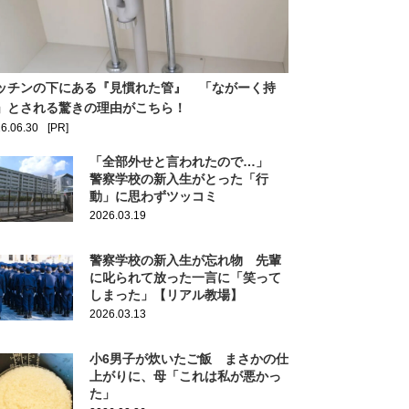
ッチンの下にある『見慣れた管』 「ながーく持
」とされる驚きの理由がこちら！
6.06.30
[PR]
「全部外せと言われたので…」
警察学校の新入生がとった「行
動」に思わずツッコミ
2026.03.19
警察学校の新入生が忘れ物 先輩
に叱られて放った一言に「笑って
しまった」【リアル教場】
2026.03.13
小6男子が炊いたご飯 まさかの仕
上がりに、母「これは私が悪かっ
た」