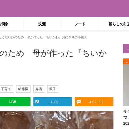
掃除
洗濯
フード
暮らしの知
たくない娘のため 母が作った『ちいかわ』おにぎりの小細工
のため 母が作った『ちいか
1
子育て
幼稚園
弁当
親子
LINE
はてな
コメント 0
キ
つ
202