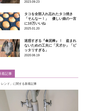
2023.09.23
タコを全部入れ忘れたタコ焼き
「そんなー！」 優しい娘の一言
に10万いいね
2025.01.20
迷惑すぎる『傘泥棒』！ 盗まれ
ないための工夫に「天才か」「ピ
ッタリすぎる」
2020.06.19
新着記事
トレンド」に関する新着記事