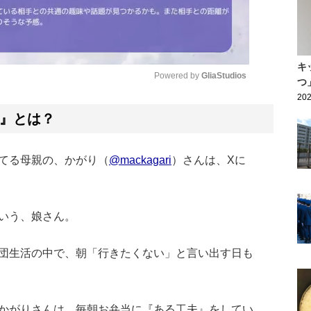
キ
Powered by 
GliaStudios
つ
202
Mute
』とは？
てる母親の、かがり（
@mackagari
）さんは、Xに
いう、娘さん。
団生活の中で、朝「行きたくない」と言い出す日も
かがりさんは、毎朝お弁当に『ある工夫』をしてい