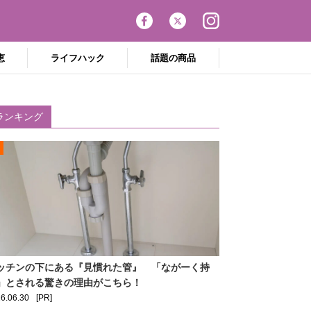
恵
ライフハック
話題の商品
ランキング
ッチンの下にある『見慣れた管』 「ながーく持
」とされる驚きの理由がこちら！
6.06.30
[PR]