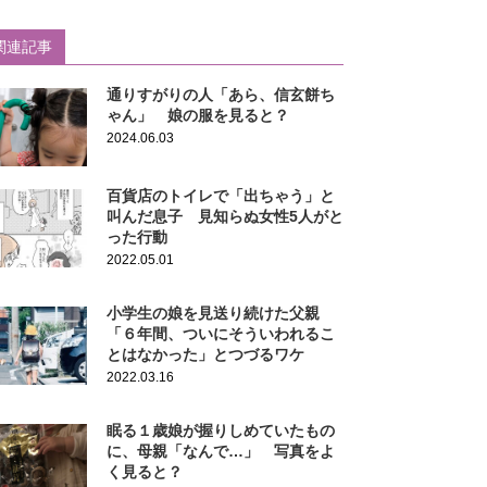
関連記事
通りすがりの人「あら、信玄餅ち
ゃん」 娘の服を見ると？
2024.06.03
百貨店のトイレで「出ちゃう」と
叫んだ息子 見知らぬ女性5人がと
った行動
2022.05.01
小学生の娘を見送り続けた父親
「６年間、ついにそういわれるこ
とはなかった」とつづるワケ
2022.03.16
眠る１歳娘が握りしめていたもの
に、母親「なんで…」 写真をよ
く見ると？