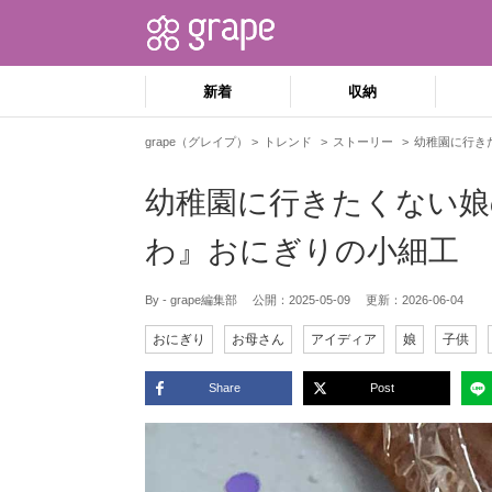
新着
収納
grape（グレイプ）
トレンド
ストーリー
幼稚園に行き
幼稚園に行きたくない娘
わ』おにぎりの小細工
By - grape編集部
公開：
2025-05-09
更新：
2026-06-04
おにぎり
お母さん
アイディア
娘
子供
Share
Post