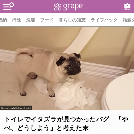
RANK
収納
掃除
洗濯
フード
暮らしの知恵
ライフハック
話題
Source:
DailyPicksandFlicks
トイレでイタズラが見つかったパグ 「や
べ、どうしよう」と考えた末