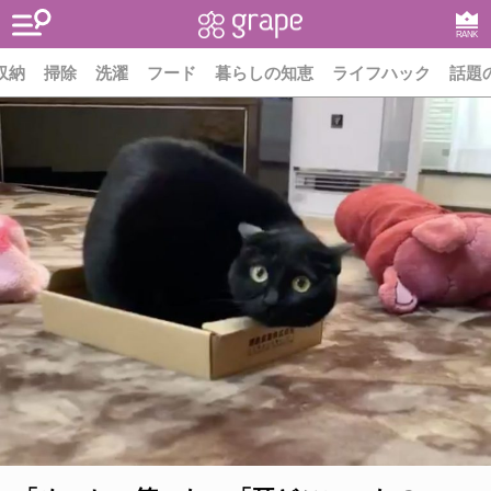
RANK
収納
掃除
洗濯
フード
暮らしの知恵
ライフハック
話題