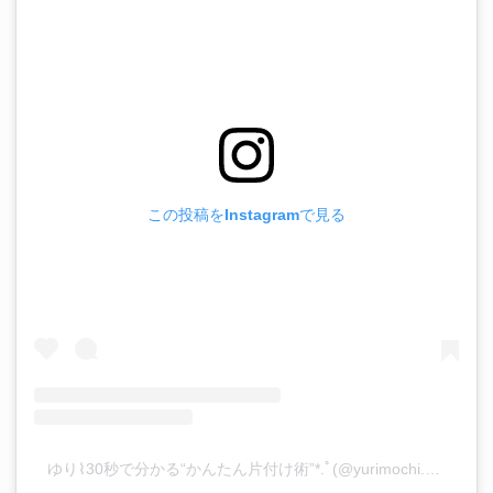
この投稿をInstagramで見る
ゆり⌇30秒で分かる“かんたん片付け術”*.ﾟ(@yurimochi.home)がシェアした投稿