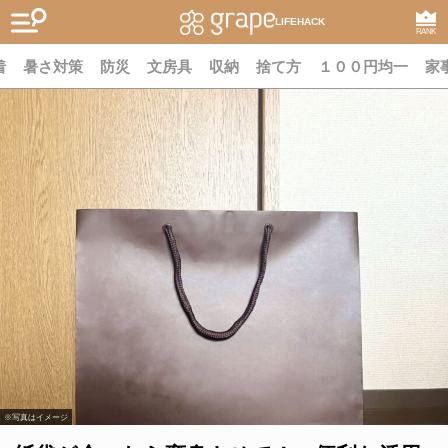
LIFEHACK
RANK
着
暑さ対策
防災
文房具
収納
捨て方
１００円均一
家
※写真はイメージ