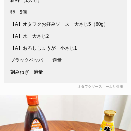
材料 （2人分）
卵 5個
【A】オタフクお好みソース 大さじ5（60g）
【A】水 大さじ2
【A】おろししょうが 小さじ1
ブラックペッパー 適量
刻みねぎ 適量
オタフクソース
ーより引用