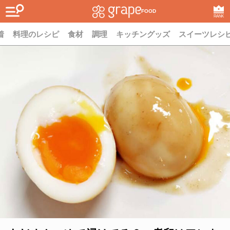
FOOD
RANK
着
料理のレシピ
食材
調理
キッチングッズ
スイーツレシ