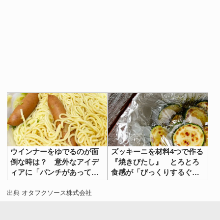
ウインナーをゆでるのが面
ズッキーニを材料4つで作る
倒な時は？ 意外なアイデ
『焼きびたし』 とろとろ
ィアに「パンチがあってう
食感が「びっくりするぐら
まい！」
いおいしい」
出典
オタフクソース株式会社