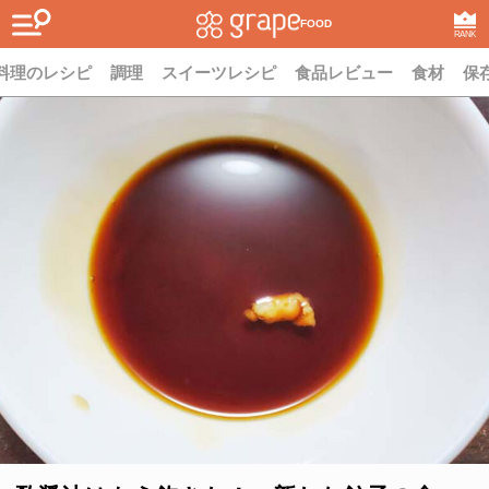
FOOD
RANK
料理のレシピ
調理
スイーツレシピ
食品レビュー
食材
保