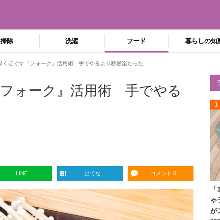
掃除
洗濯
フード
暮らしの知
早くほぐす『フォーク』活用術 手でやるより断然楽だった
フォーク』活用術 手でやる
1
LINE
はてな
コメント 0
「
ゃ
が