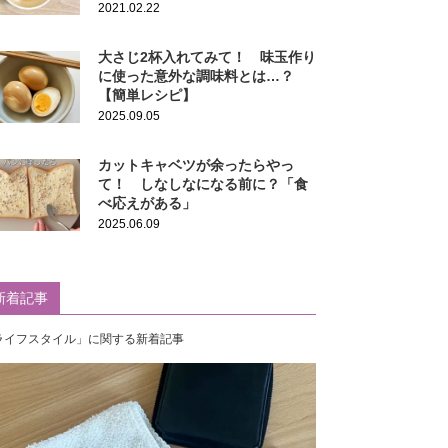
る」の声
2021.02.22
大さじ2杯入れてみて！ 味玉作り
に使った意外な調味料とは…？
【簡単レシピ】
2025.09.05
カットキャベツが余ったらやっ
て！ しなしなになる前に？「食
べ応えがある」
2025.06.09
新着記事
ライフスタイル」に関する新着記事