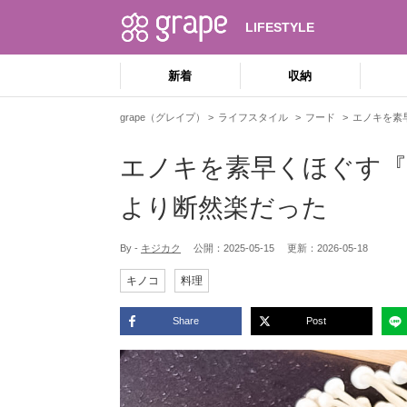
LIFESTYLE
新着
収納
grape（グレイプ）
ライフスタイル
フード
エノキを素
エノキを素早くほぐす『
より断然楽だった
By -
キジカク
公開：
2025-05-15
更新：
2026-05-18
キノコ
料理
Share
Post