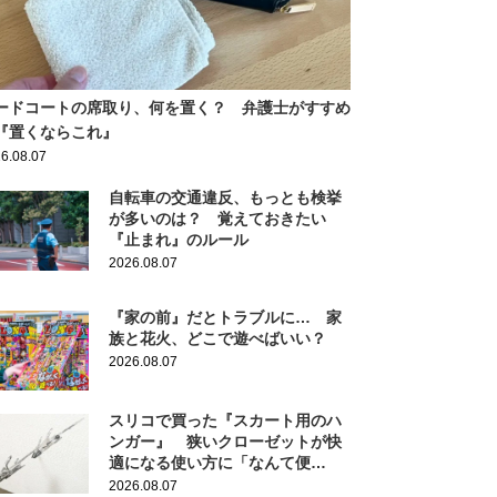
ードコートの席取り、何を置く？ 弁護士がすすめ
『置くならこれ』
6.08.07
自転車の交通違反、もっとも検挙
が多いのは？ 覚えておきたい
『止まれ』のルール
2026.08.07
『家の前』だとトラブルに… 家
族と花火、どこで遊べばいい？
2026.08.07
スリコで買った『スカート用のハ
ンガー』 狭いクローゼットが快
適になる使い方に「なんて便
利！」
2026.08.07