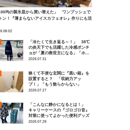
100均の製氷皿から買い替えた」 ワンプッシュで
トン！『薄まらないアイスカフェオレ』作りにも活
6.08.02
「冷たくて生き返る～！」 38℃
の炎天下でも活躍した冷感ポンチ
ョが「夏の救世主になる」「ホン
ト買ってよかった」
2026.07.31
狭くて不便な玄関に『黒い箱』を
設置すると？ 「収納力アッ
プ！」「もう散らからない」
2026.07.27
「こんなに静かになるとは！」
キャリーケースの『ゴロゴロ音』
対策に使ってよかった便利グッズ
2026.07.29