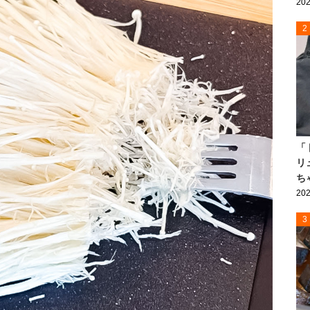
202
2
「
リ
ち
202
3