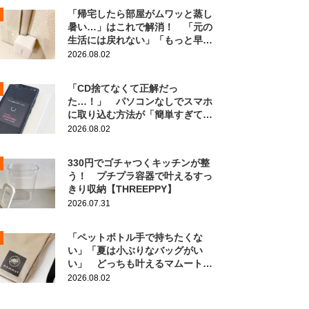
「帰宅したら部屋がムワッと蒸し
暑い…」はこれで解消！ 「元の
生活には戻れない」「もっと早く
知りたかった」
2026.08.02
「CD捨てなくて正解だっ
た…！」 パソコンなしでスマホ
に取り込む方法が「簡単すぎて拍
子抜け」「この曲聴きたかった
2026.08.02
～」
330円でゴチャつくキッチンが整
う！ プチプラ容器で叶えるすっ
きり収納【THREEPPY】
2026.07.31
「ペットボトル手で持ちたくな
い」「夏は小ぶりなバッグがい
い」 どっちも叶えるマムートの
ポーチがこちら！
2026.08.02