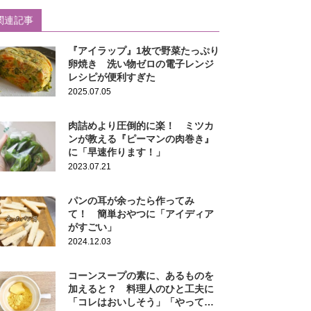
関連記事
『アイラップ』1枚で野菜たっぷり
卵焼き 洗い物ゼロの電子レンジ
レシピが便利すぎた
2025.07.05
肉詰めより圧倒的に楽！ ミツカ
ンが教える『ピーマンの肉巻き』
に「早速作ります！」
2023.07.21
パンの耳が余ったら作ってみ
て！ 簡単おやつに「アイディア
がすごい」
2024.12.03
コーンスープの素に、あるものを
加えると？ 料理人のひと工夫に
「コレはおいしそう」「やってみ