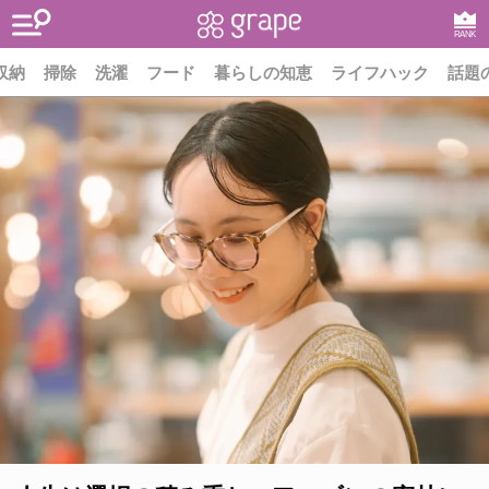
RANK
収納
掃除
洗濯
フード
暮らしの知恵
ライフハック
話題