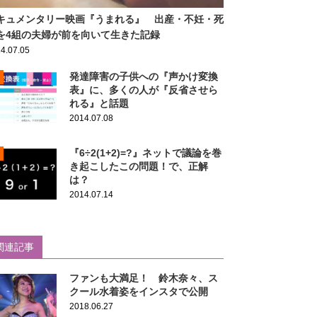
キュメンタリー映画『うまれる』 出産・不妊・死
を4組の夫婦が前を向いて生きた記録
4.07.05
発達障害の子供への『声かけ変換
表』に、多くの人が『反省させら
れる』と話題
2014.07.08
『6÷2(1+2)=?』ネットで議論を巻
き起こしたこの問題！で、正解
は？
2014.07.14
関連記事
ファンも大満足！ 鈴木奈々、ス
クール水着姿をインスタで公開
2018.06.27