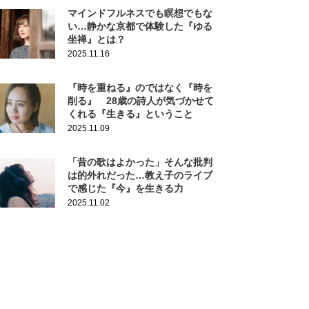
マインドフルネスでも瞑想でもな
い…静かな京都で体験した『ゆる
坐禅』とは？
2025.11.16
『時を重ねる』のではなく『時を
削る』 28歳の詩人が気づかせて
くれる『生きる』ということ
2025.11.09
「昔の歌はよかった」そんな批判
は的外れだった…教え子のライブ
で感じた『今』を生きる力
2025.11.02