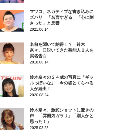
マツコ、ネガティブな書き込みに
ズバリ 「名言すぎる」「心に刺
さった」と反響
2021.06.14
名前を聞いて納得！？ 鈴木
奈々、口説いてきた芸能人２人を
実名告白
2018.06.14
鈴木奈々の２４歳の写真に「ギャ
ルっぽいな」 今の姿とくらべる
人が続出！
2020.08.24
鈴木奈々、激変ショットに驚きの
声 「雰囲気ガラリ」「別人かと
思った！」
2025.03.23