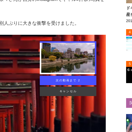
ド
産
201
別人ぶりに大きな衝撃を受けました。
4
5
次の動画まで 1
キャンセル