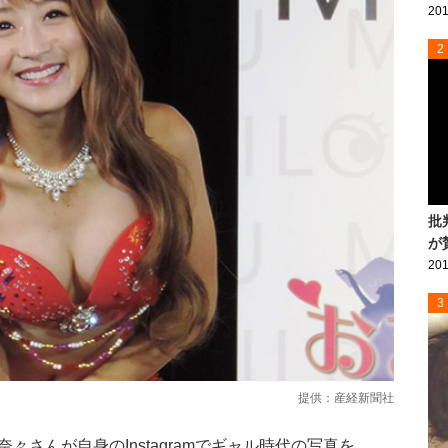
201
2
批
が
201
3
提供：産経新聞社
さんが自身のInstagramでギャル時代の写真を