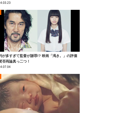
4.03.23
判が多すぎて監督が謝罪!? 映画「渇き。」の評価
賛否両論真っ二つ！
4.07.04