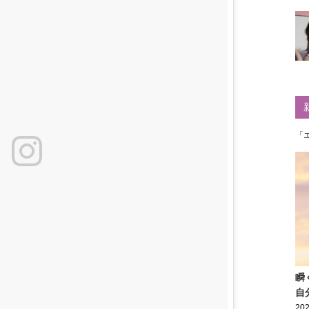
「
瞬
自
202