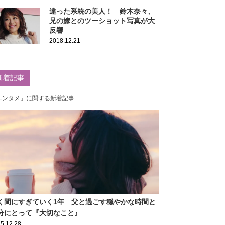
違った系統の美人！ 鈴木奈々、
兄の嫁とのツーショット写真が大
反響
2018.12.21
新着記事
エンタメ」に関する新着記事
く間にすぎていく1年 父と過ごす穏やかな時間と
分にとって『大切なこと』
5.12.28