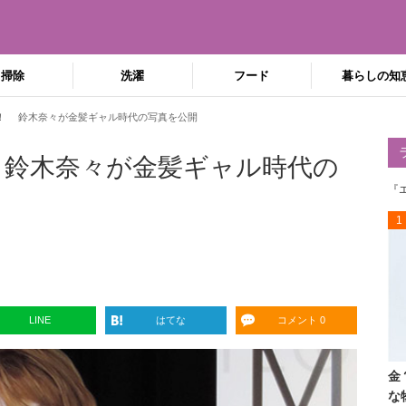
掃除
洗濯
フード
暮らしの知
！ 鈴木奈々が金髪ギャル時代の写真を公開
 鈴木奈々が金髪ギャル時代の
『
1
LINE
はてな
コメント 0
金
な