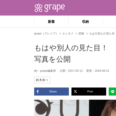
新着
収納
grape（グレイプ）
エンタメ
芸能
もはや別人の見た目
もはや別人の見た目！
写真を公開
By - grape編集部
公開：
2017-03-13
更新：
2018-08-21
鈴木奈々
Share
Post