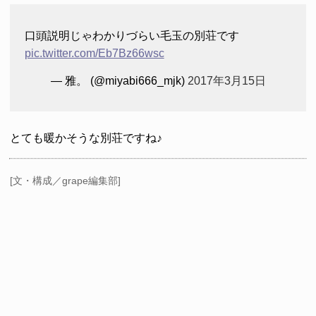
口頭説明じゃわかりづらい毛玉の別荘です
pic.twitter.com/Eb7Bz66wsc
— 雅。 (@miyabi666_mjk)
2017年3月15日
とても暖かそうな別荘ですね♪
[文・構成／grape編集部]