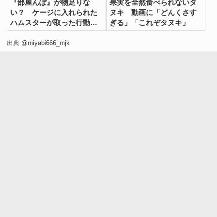
『部屋んぽ』が物足りな
果実を全然食べられないタ
い？ ケージに入れられた
ヌキ 動画に「どんくさす
ハムスターが取った行動に
ぎる」「これぞタヌキ」
「かわいすぎる」
出典
@miyabi666_mjk