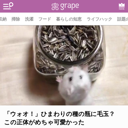
RANK
収納
掃除
洗濯
フード
暮らしの知恵
ライフハック
話題
「ウォオ！」ひまわりの種の瓶に毛玉？
この正体がめちゃ可愛かった