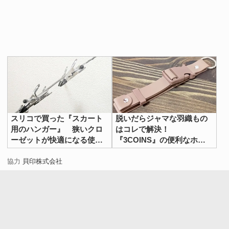
スリコで買った『スカート
脱いだらジャマな羽織もの
用のハンガー』 狭いクロ
はコレで解決！
ーゼットが快適になる使い
『3COINS』の便利なホル
方に「なんて便利！」
ダーで夏の外出を快適に
協力
貝印株式会社