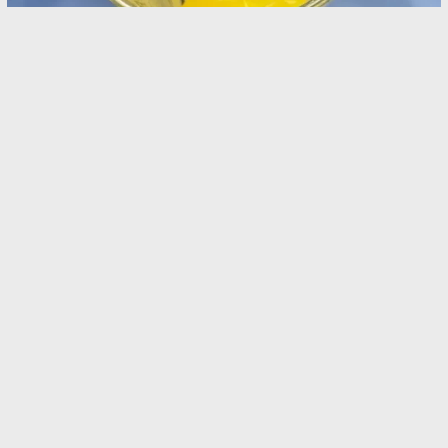
製氷皿から乗り換えたいかも！ 100均『アイスバ
ッグ』の活用法に「使い道いろいろ」「これは便
利！」