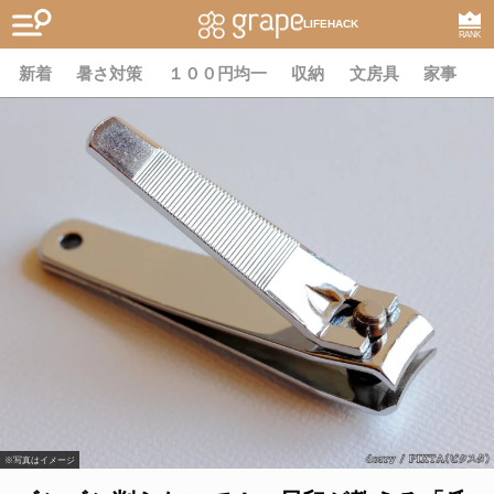
LIFEHACK
RANK
新着
暑さ対策
１００円均一
収納
文房具
家事
※写真はイメージ