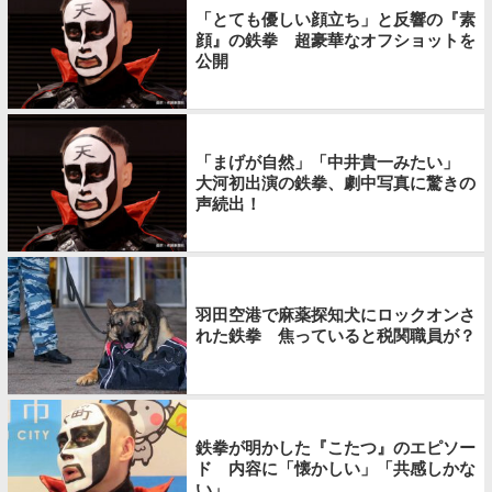
「とても優しい顔立ち」と反響の『素
顔』の鉄拳 超豪華なオフショットを
公開
「まげが自然」「中井貴一みたい」
大河初出演の鉄拳、劇中写真に驚きの
声続出！
羽田空港で麻薬探知犬にロックオンさ
れた鉄拳 焦っていると税関職員が？
鉄拳が明かした『こたつ』のエピソー
ド 内容に「懐かしい」「共感しかな
い」