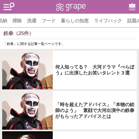
RANK
収納
掃除
洗濯
フード
暮らしの知恵
ライフハック
話題
鉄拳（25件）
「鉄拳」に関する記事一覧ページです。
何人知ってる？ 大河ドラマ『べらぼ
う』に出演したお笑いタレント３選
「時を超えたアドバイス」「本物の絵
師のよう」 素顔で大河出演中の鉄拳
がもらったアドバイスとは