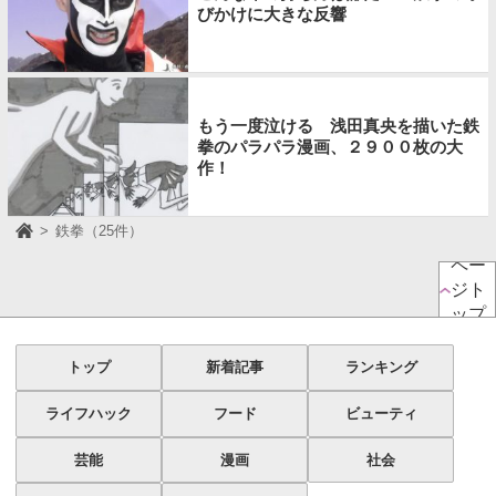
びかけに大きな反響
もう一度泣ける 浅田真央を描いた鉄
拳のパラパラ漫画、２９００枚の大
作！
鉄拳（25件）
ペー
ジト
ップ
トップ
新着記事
ランキング
ライフハック
フード
ビューティ
芸能
漫画
社会