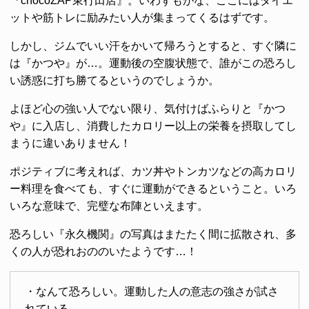
『chocoZAP東行田店』。いわずもがな、ここにはダイエ
ットや筋トレに励みたい人が集まってくるはずです。
しかし、ジムでいい汗をかいて帰ろうとすると、すぐ隣に
は『かつや』が…。運動後の空腹状態で、誰がこの恐ろし
い誘惑に打ち勝てるというのでしょうか。
よほど心の強い人でない限り、気付けばふらりと『かつ
や』に入店し、消費したカロリー以上の栄養を摂取してし
まうに違いありません！
ポジティブに考えれば、カツ丼やトンカツなどの高カロリ
ー料理を食べても、すぐに運動ができるということ。いろ
いろな意味で、完璧な布陣といえます。
恐ろしい『永久機関』の写真はまたたく間に拡散され、多
くの人が恐れおののいたようです…！
・なんて恐ろしい。運動した人の意志の強さが試さ
れている…。