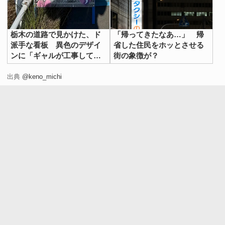
栃木の道路で見かけた、ド
「帰ってきたなあ…」 帰
派手な看板 異色のデザイ
省した住民をホッとさせる
ンに「ギャルが工事して
街の象徴が？
る？」
出典
@keno_michi