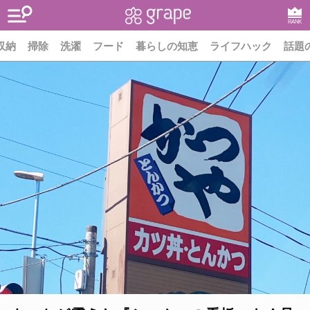
RANK
収納
掃除
洗濯
フード
暮らしの知恵
ライフハック
話題