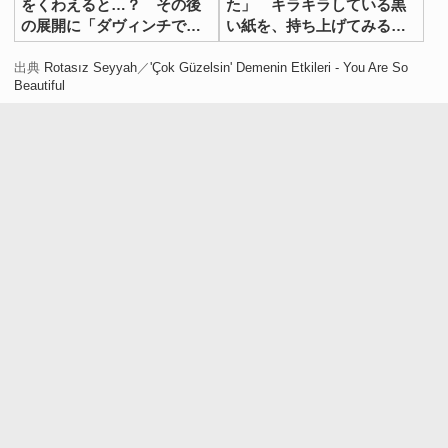
をくわえると…？ その後
た」 キラキラしている黒
の展開に「ダヴィンチでも
い紙を、持ち上げてみる
勝てない」
と…
出典
Rotasız Seyyah
／
'Çok Güzelsin' Demenin Etkileri - You Are So
Beautiful