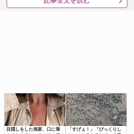
記事全文を読む
目隠しをした画家、口に筆
「すげぇ！」「びっくりし