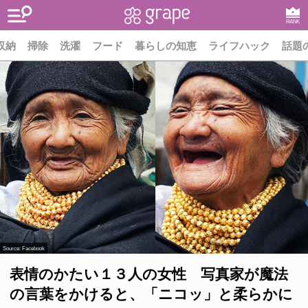
RANK
収納
掃除
洗濯
フード
暮らしの知恵
ライフハック
話題
Source:
Facebook
表情のかたい１３人の女性 写真家が魔法
の言葉をかけると、「ニコッ」と柔らかに