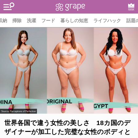
RANK
収納
掃除
洗濯
フード
暮らしの知恵
ライフハック
話題
Source:
Perceptions of Perfection
世界各国で違う女性の美しさ 18カ国のデ
ザイナーが加工した完璧な女性のボディと