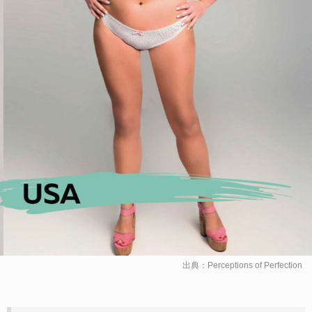
出典：
Perceptions of Perfection