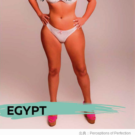
出典：
Perceptions of Perfection