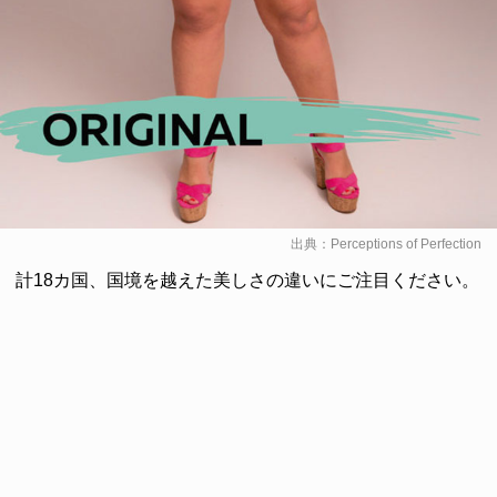
出典：
Perceptions of Perfection
計18カ国、国境を越えた美しさの違いにご注目ください。