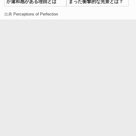
か違和感がある理由とは
まった衝撃的な光景とは？
出典
Perceptions of Perfection