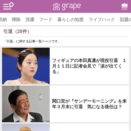
RANK
収納
掃除
洗濯
フード
暮らしの知恵
ライフハック
話題
引退（28件）
「引退」に関する記事一覧ページです。
フィギュアの本田真凛が現役引退 １
月１１日に記者会見で「涙が出てく
る」
関口宏が『サンデーモーニング』を来
年３月末に引退 気になる後任は？