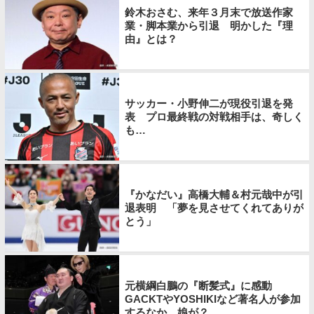
鈴木おさむ、来年３月末で放送作家
業・脚本業から引退 明かした『理
由』とは？
サッカー・小野伸二が現役引退を発
表 プロ最終戦の対戦相手は、奇しく
も…
『かなだい』高橋大輔＆村元哉中が引
退表明 「夢を見させてくれてありが
とう」
元横綱白鵬の『断髪式』に感動
GACKTやYOSHIKIなど著名人が参加
するなか、娘が？