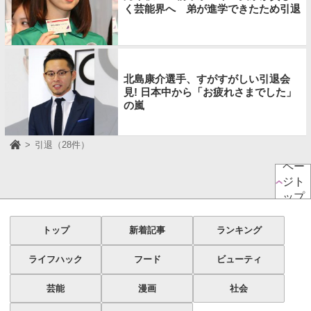
く芸能界へ 弟が進学できたため引退
北島康介選手、すがすがしい引退会
見! 日本中から「お疲れさまでした」
の嵐
引退（28件）
ペー
ジト
ップ
トップ
新着記事
ランキング
ライフハック
フード
ビューティ
芸能
漫画
社会