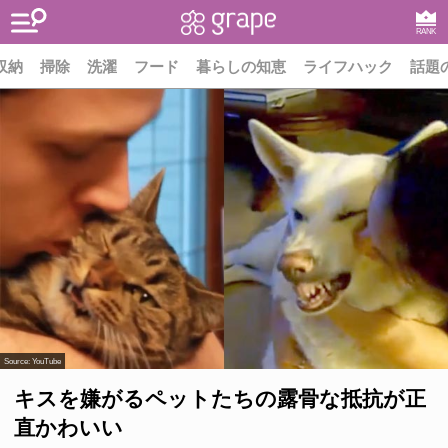
RANK
収納
掃除
洗濯
フード
暮らしの知恵
ライフハック
話題
Source:
YouTube
キスを嫌がるペットたちの露骨な抵抗が正
直かわいい