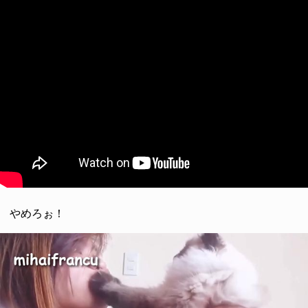
やめろぉ！