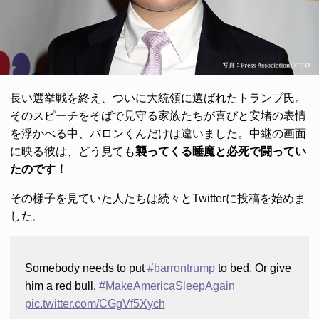
長い選挙戦を終え、ついに大統領に選ばれたトランプ氏。
そのスピーチをそばで見守る家族たちが喜びと安堵の表情
を浮かべる中、バロンくんだけは違いました。中継の画面
に映る彼は、どう見ても
襲ってくる睡魔と必死で闘ってい
たのです！
その様子を見ていた人たちは続々とTwitterに投稿を始めま
した。
Somebody needs to put
#barrontrump
to bed. Or give
him a red bull.
#MakeAmericaSleepAgain
pic.twitter.com/CGgVf5Xych