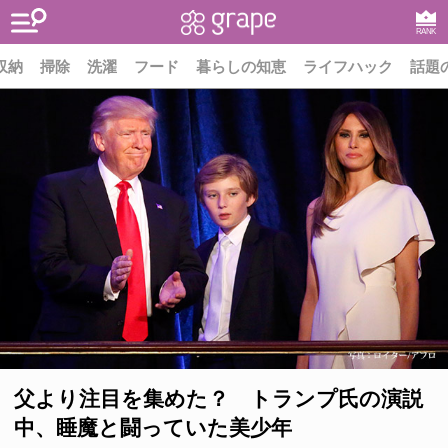
RANK
収納
掃除
洗濯
フード
暮らしの知恵
ライフハック
話題
父より注目を集めた？ トランプ氏の演説
中、睡魔と闘っていた美少年