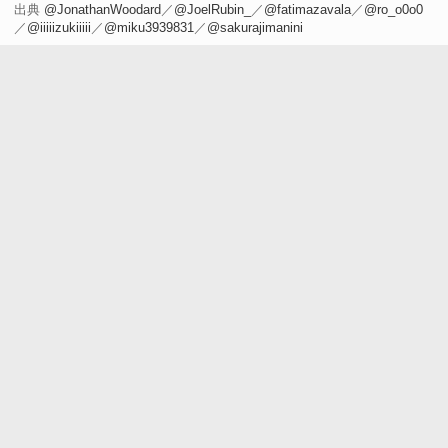
出典
@JonathanWoodard
／
@JoelRubin_
／
@fatimazavala
／
@ro_o0o0
／
@iiiiizukiiiii
／
@miku3939831
／
@sakurajimanini