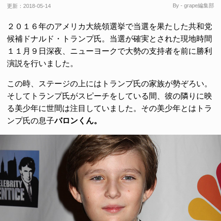
By - grape編集部
更新：
2018-05-14
２０１６年のアメリカ大統領選挙で当選を果たした共和党
候補ドナルド・トランプ氏。当選が確実とされた現地時間
１１月９日深夜、ニューヨークで大勢の支持者を前に勝利
演説を行いました。
この時、ステージの上にはトランプ氏の家族が勢ぞろい。
そしてトランプ氏がスピーチをしている間、彼の隣りに映
る美少年に世間は注目していました。その美少年とはトラ
ンプ氏の息子
バロンくん。