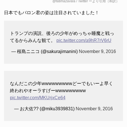
@fatimazavala / Twitter
ーより引用（和訳）
日本でもバロン君の姿は注目されていました！
トランプの演説、後ろの少年がめっちゃ睡魔と戦っ
てるからみんな観て。
pic.twitter.com/a9hR7rV6rU
— 桜島ニニコ (@sakurajimanini)
November 9, 2016
なんだこの少年wwwwwwwwwどーでもいーよ早く
終われやオーラすげーwwwwwwwww
pic.twitter.com/MKUrjxCe64
— お大佐?? (@miku3939831)
November 9, 2016